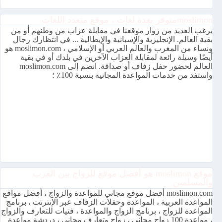
moslimonمتوفر بعدة لغات ، موقع متعدد اللغات
يرغب العديد من زوار موقعنا في مقابلة عزاب من وطنهم أو من
بقية العالم. الإنجليزية والإسبانية والإيطالية ... في انتظارك رجال
ونساء من المغرب والعالم العربي أو الإسلامي ، moslimon.com هو
أيضًا وسيلة رائعة لمقابلة العزاب الآخرين في بلدك أو في بقية
العالم لحضور حفل زفاف أو صداقة. انضم إلى moslimon.com
واستفد من خدمات المواعدة المجانية بنسبة 100٪ ؛
موقع moslimon هو أفضل موقع للزواج بين العرب
والمسلمين
moslimon.com أفضل موقع مجاني للمواعدة والزواج ، أفضل مواقع
المواعدة العربية ، المواعدة وحفلات الزفاف عبر الإنترنت ، برنامج
المواعدة للزواج ، برنامج الزواج والمواعدة ، فتيات للتعارف والزواج
، مواعدة 100 زواج مجاني ، زواج وتعارف مجاني ، دردشة مواعدة