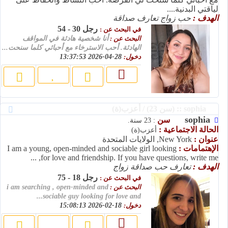
لياقتي البدنية....
الهدف :
حب زواج تعارف صداقة
رجل 30 - 54
في البحث عن :
البحث عن :
أنا شخصية هادئة في المواقف
الهادئة. أحب الاسترخاء مع أحبائي كلما سنحت...
دخول:
28-04-2026 13:37:53
sophia :: (سن 23) / أعزب(ة)
sophia
سن
: 23 سنة.
الحالة الاجتماعية :
أعزب(ة)
عنوان :
New York, الولايات المتحدة
الإهتمامات :
I am a young, open-minded and sociable girl looking
for love and friendship. If you have questions, write me, ...
الهدف :
تعارف حب صداقة زواج
رجل 18 - 75
في البحث عن :
البحث عن :
i am searching , open-minded and
sociable guy looking for love and...
دخول:
18-02-2026 15:08:13