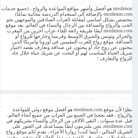
موقع تعارف وزواج عالمي جاد بدون تكلفة بدون اشتراك
moslimon هو أفضل وأشهر مواقع المواعدة والزواج ، (جميع خدمات
moslimon.com بالإضافة إلى استخدام الدردشة مجانية تمامًا)
مخصص بشكل أساسي لمقابلة العزاب الصادقين والموجهين نحو
الحب والزواج والصداقة بين الرجال والنساء في العالم. يعد موقع
moslimon.com أيضًا طريقة رائعة للقاء عزاب آخرين من المغرب
والجزائر وتونس والشرق الأوسط وفرنسا وخارجها للزواج أو
الصداقة. موقع زواج للعرب المقيمين في أوروبا وأمريكا الذين
يبحثون عن زوج جاد أو يبحثون عن صداقة وتعارف بقصد اختيار
شريك الحياة المناسب لهم أو البحث عن شريك حياة حلال جاد
للزواج والتعارف ؛
موقع moslimon هو أفضل موقع للمواعدة والزواج في
العالم
نظرًا لأن موقع moslimon.com هو أفضل موقع دولي للمواعدة
والزواج ، فقد نجحنا في الجمع بين العزاب من جميع أنحاء العالم.
قبل عدة سنوات ، التقى الآلاف من الرجال والنساء بشريكهم في
moslimon.com. نحن ملتزمون أيضًا بمساعدتك في العثور على
الشريك المثالي ، أينما كنت! زوارنا الأعزاء ، نقدم لكم موقع زواج
وزواج إسلامي خاص في العديد من دول العالم لأي شخص يبحث