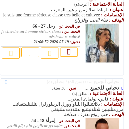
الحالة الاجتماعية :
أعزب(ة)
عنوان :
الرباط سلا زمور زعير, المغرب
الإهتمامات :
je suis une femme sérieuse classe très belle et cultivée
الهدف :
لقاء الحب والزواج
رجل 27 - 66
في البحث عن :
البحث عن :
je cherche un homme sérieux classe
très beau et cultivé
دخول:
19-07-2026 21:06:52
تحياتي للجميع ... :: (سن 36) / مطلق (ة)
تحياتي للجميع ...
سن
: 36 سنة.
الحالة الاجتماعية :
مطلق (ة)
عنوان :
فاس- بولمان, المغرب
الإهتمامات :
بلااتتتلللوا اللىاواوورل الرببلورلرل ننللننلببتغباتت
مرزمنلنبنبن نلانلذنبتتبغ ندتتذذت هلنيتغي
الهدف :
حب زواج تعارف صداقة
إمرأة 18 - 54
في البحث عن :
البحث عن :
تتاهخخخ تتتغاازنن تنام تبالغ ااانخم