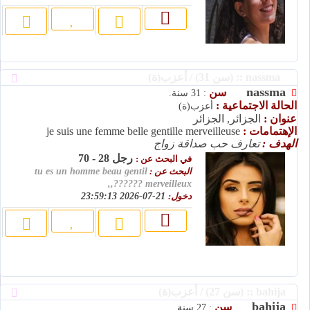
nassma :: (سن 31) / أعزب(ة)
nassma
سن
: 31 سنة.
الحالة الاجتماعية :
أعزب(ة)
عنوان :
الجزائر, الجزائر
الإهتمامات :
je suis une femme belle gentille merveilleuse
الهدف :
تعارف حب صداقة زواج
رجل 28 - 70
في البحث عن :
البحث عن :
tu es un homme beau gentil
merveilleux ??????,,
دخول:
21-07-2026 23:59:13
bahija :: (سن 27) / أعزب(ة)
bahija
سن
: 27 سنة.