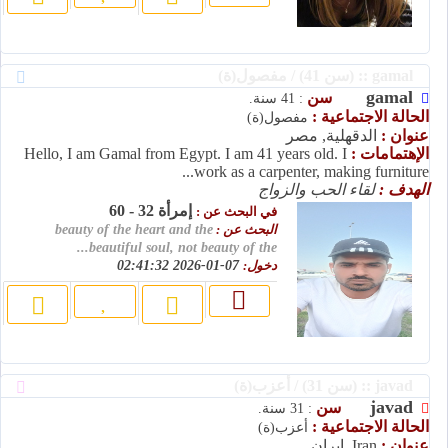
gamal :: (سن 41) / مفصول(ة)
gamal
سن
: 41 سنة.
الحالة الاجتماعية :
مفصول(ة)
عنوان :
الدقهلية, مصر
الإهتمامات :
Hello, I am Gamal from Egypt. I am 41 years old. I
work as a carpenter, making furniture...
الهدف :
لقاء الحب والزواج
إمرأة 32 - 60
في البحث عن :
البحث عن :
beauty of the heart and the
beautiful soul, not beauty of the...
دخول:
07-01-2026 02:41:32
javad :: (سن 31) / أعزب(ة)
javad
سن
: 31 سنة.
الحالة الاجتماعية :
أعزب(ة)
عنوان :
Iran, إيران