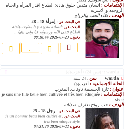
الإهتمامات :
انسان متدين خلوق هادئ الطباع اقدر المرأه والحياه
الزوجيه و الاسريه
الهدف :
لقاء الحب والزواج
إمرأة 18 - 28
في البحث عن :
البحث عن :
انسانه متدينة جدا مطيعه هادئة
الطباع تتقى الله ورسوله فيا وفى بيتها...
دخول:
23-07-2026 08:18:44
warda :: (سن 24) / أعزب(ة)
warda
سن
: 24 سنة.
الحالة الاجتماعية :
أعزب(ة)
عنوان :
تازة الحسيمة تاونات, المغرب
الإهتمامات :
je suis une fille belle bien cultivée et très bien éduquée
style
الهدف :
حب زواج تعارف صداقة
رجل 18 - 25
في البحث عن :
البحث عن :
je un homme beau bien cultivé et
très bien éduqué style
دخول:
22-07-2026 04:21:20