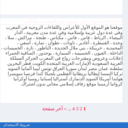
moslimon متوفر في جميع مدن المغرب والعالم
موقعنا هو الموقع الأول للأعراس واللقاءات الزوجية في المغرب
وفي عدة دول عربية وإسلامية وفي عدة مدن مغربية ، الدار
البيضاء ، الرباط ، فاس ، فاس ، مكناس ، طنجة ، مراكش ، سلا ،
وجدة ، القنيطرة ، أغادير ، تاونات ، تطوان ، تمارة ، آسفي ،
المحمدية ، خريبكة ، بني ملال الجديدة ، الناظور ، تازة ، الخميسات ،
الداخلة ، العيون ، الحسيمة ، السمارة ، بوجدور ، الساقية الحمراء
إعلانات وعروض ومقترحات زواج في المغرب الجزائر المملكة
العربية السعودية الإمارات العربية المتحدة الكويت قطر البحرين
سلطنة عمان مصر لبنان سوريا العراق تونس ليبيا ألمانيا السويد
تركيا النمسا إيطاليا بريطانيا العظمى بلجيكا كندا فرنسا سويسرا
هولندا أمريكا السويد الدنمارك أستراليا إسبانيا روسيا أوكرانيا
كرواتيا أرمينيا موقع زفاف إسلامي مجاني بدون اشتراك.
1
2
3
4
...
»
آخر صفحة
moslimon.com موقع زواج وتعارف مجاني المغرب عربي مسلم
شروط الاستخدام