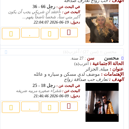
الهدف :
حب زواج تعارف صداقة
رجل 66 - 36
في البحث عن :
البحث عن :
«أعتقد أن شريكي يجب أن يكون
أكبر مني سناً، شخصاً ناضجاً يفهم...
دخول:
19-06-2026 22:04:07
محسن :: (سن 27) / أعزب(ة)
محسن
سن
: 27 سنة.
الحالة الاجتماعية :
أعزب(ة)
عنوان :
ميلة, الجزائر
الإهتمامات :
موضف لدي مسكن و سياره و عائله
الهدف :
تعارف حب صداقة زواج
رجل 18 - 25
في البحث عن :
البحث عن :
شقراء صغيره مربيه ضريفه
دخول:
09-06-2026 21:46:46