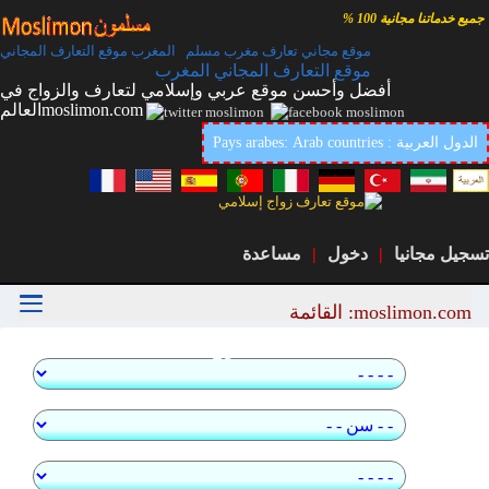
جميع خدماتنا مجانية 100 %
موقع مجاني تعارف مغرب مسلم المغرب موقع التعارف المجاني
موقع التعارف المجاني المغرب
أفضل وأحسن موقع عربي وإسلامي لتعارف والزواج في
العالمmoslimon.com
Pays arabes: Arab countries : الدول العربية
تسجيل مجانيا
|
دخول
|
مساعدة
moslimon.com: القائمة
بحث سريع