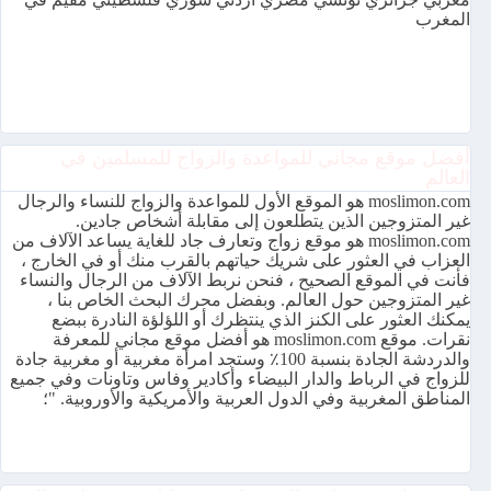
المغرب
أفضل موقع مجاني للمواعدة والزواج للمسلمين في
العالم
moslimon.com هو الموقع الأول للمواعدة والزواج للنساء والرجال
غير المتزوجين الذين يتطلعون إلى مقابلة أشخاص جادين.
moslimon.com هو موقع زواج وتعارف جاد للغاية يساعد الآلاف من
العزاب في العثور على شريك حياتهم بالقرب منك أو في الخارج ،
فأنت في الموقع الصحيح ، فنحن نربط الآلاف من الرجال والنساء
غير المتزوجين حول العالم. وبفضل محرك البحث الخاص بنا ،
يمكنك العثور على الكنز الذي ينتظرك أو اللؤلؤة النادرة ببضع
نقرات. موقع moslimon.com هو أفضل موقع مجاني للمعرفة
والدردشة الجادة بنسبة 100٪ وستجد امرأة مغربية أو مغربية جادة
للزواج في الرباط والدار البيضاء وأكادير وفاس وتاونات وفي جميع
المناطق المغربية وفي الدول العربية والأمريكية والأوروبية. "؛