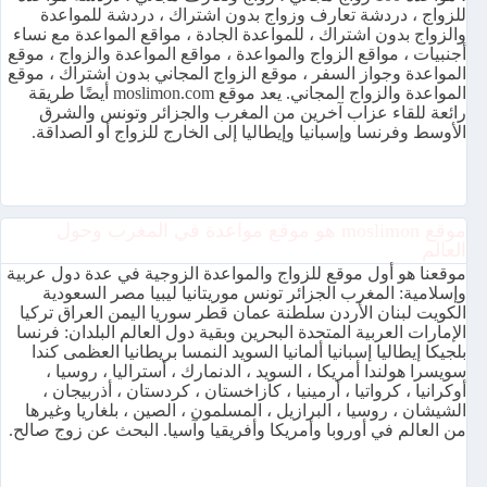
للزواج ، دردشة تعارف وزواج بدون اشتراك ، دردشة للمواعدة
والزواج بدون اشتراك ، للمواعدة الجادة ، مواقع المواعدة مع نساء
أجنبيات ، مواقع الزواج والمواعدة ، مواقع المواعدة والزواج ، موقع
المواعدة وجواز السفر ، موقع الزواج المجاني بدون اشتراك ، موقع
المواعدة والزواج المجاني. يعد موقع moslimon.com أيضًا طريقة
رائعة للقاء عزاب آخرين من المغرب والجزائر وتونس والشرق
الأوسط وفرنسا وإسبانيا وإيطاليا إلى الخارج للزواج أو الصداقة.
موقع moslimon هو موقع مواعدة في المغرب وحول
العالم
موقعنا هو أول موقع للزواج والمواعدة الزوجية في عدة دول عربية
وإسلامية: المغرب الجزائر تونس موريتانيا ليبيا مصر السعودية
الكويت لبنان الأردن سلطنة عمان قطر سوريا اليمن العراق تركيا
الإمارات العربية المتحدة البحرين وبقية دول العالم البلدان: فرنسا
بلجيكا إيطاليا إسبانيا ألمانيا السويد النمسا بريطانيا العظمى كندا
سويسرا هولندا أمريكا ، السويد ، الدنمارك ، أستراليا ، روسيا ،
أوكرانيا ، كرواتيا ، أرمينيا ، كازاخستان ، كردستان ، أذربيجان ،
الشيشان ، روسيا ، البرازيل ، المسلمون ، الصين ، بلغاريا وغيرها
من العالم في أوروبا وأمريكا وأفريقيا وآسيا. البحث عن زوج صالح.