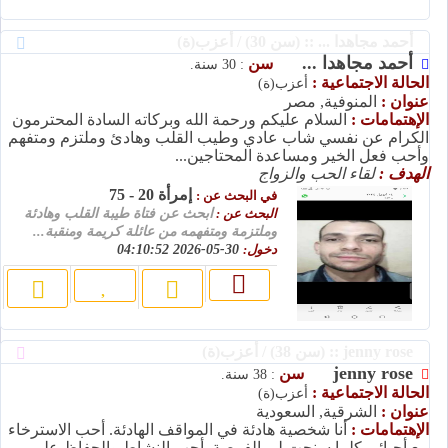
أحمد مجاهدا ... :: (سن 30) / أعزب(ة)
أحمد مجاهدا ...
سن
: 30 سنة.
الحالة الاجتماعية :
أعزب(ة)
عنوان :
المنوفية, مصر
الإهتمامات :
السلام عليكم ورحمة الله وبركاته السادة المحترمون
الكرام عن نفسي شاب عادي وطيب القلب وهادئ وملتزم ومتفهم
وأحب فعل الخير ومساعدة المحتاجين...
الهدف :
لقاء الحب والزواج
إمرأة 20 - 75
في البحث عن :
البحث عن :
ابحث عن فتاة طيبة القلب وهادئة
وملتزمة ومتفهمه من عائلة كريمة ومنقبة...
دخول:
30-05-2026 04:10:52
jenny rose :: (سن 38) / أعزب(ة)
jenny rose
سن
: 38 سنة.
الحالة الاجتماعية :
أعزب(ة)
عنوان :
الشرقية, السعودية
الإهتمامات :
أنا شخصية هادئة في المواقف الهادئة. أحب الاسترخاء
مع أحبائي كلما سنحت لي الفرصة. أحب النشاط والحفاظ على