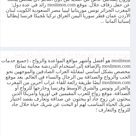
عن حفل زفاف حلال. موقع moslimon.com رائد في عدة دول:
المغرب الجزائر تونس موريتانيا ليبيا مصر السعودية الكويت لبنان
الأردن عمان قطر سوريا اليمن العراق تركيا بلجيكا فرنسا إيطاليا
إسبانيا ألمانيا ...
موقع moslimon هو موقع جاد للمواعدة والزواج بامتياز
moslimon هو أفضل وأشهر مواقع المواعدة والزواج ، (جميع خدمات
moslimon.com بالإضافة إلى استخدام الدردشة مجانية تمامًا)
مخصص بشكل أساسي لمقابلة العزاب الصادقين والموجهين نحو
الحب والزواج والصداقة بين الرجال والنساء في العالم. يعد موقع
moslimon.com أيضًا طريقة رائعة للقاء عزاب آخرين من المغرب
والجزائر وتونس والشرق الأوسط وفرنسا وخارجها للزواج أو
الصداقة. موقع زواج للعرب المقيمين في أوروبا وأمريكا الذين
يبحثون عن زوج جاد أو يبحثون عن صداقة وتعارف بقصد اختيار
شريك الحياة المناسب لهم أو البحث عن شريك حياة حلال جاد
للزواج والتعارف ؛