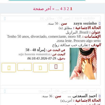
1
2
3
4
...
»
آخر صفحة
zayn sozinho :: (سن 50) / مطلق (ة)
zayn sozinho
سن
: 50 سنة.
الحالة الاجتماعية :
مطلق (ة)
عنوان :
Brazil, البرازيل
الإهتمامات :
Tenho 50 anos, divorciado, comerciante, moro SP,
zona leste. Procuro algo serio.
الهدف :
تعارف حب صداقة زواج
إمرأة 48 - 58
في البحث عن :
البحث عن :
seja honesta romantica
دخول:
29-07-2026 06:10:43
احمد السعدنى ... :: (سن 36) / أعزب(ة)
احمد السعدنى ...
سن
: 36 سنة.
الحالة الاجتماعية :
أعزب(ة)
عنوان :
بني سويف, مصر