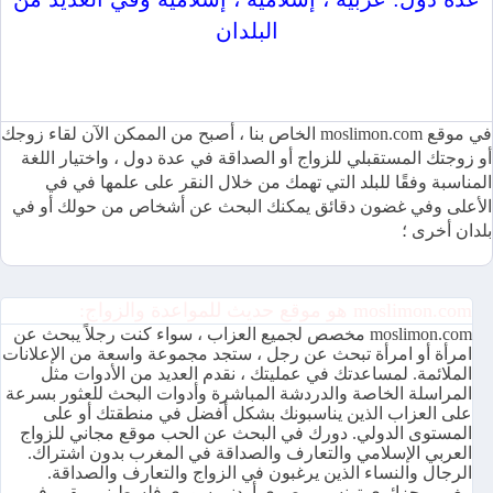
البلدان
موقع moslimon.com للمواعدة والزواج متاح بعدة لغات ومجاني
100٪
في موقع moslimon.com الخاص بنا ، أصبح من الممكن الآن لقاء زوجك
أو زوجتك المستقبلي للزواج أو الصداقة في عدة دول ، واختيار اللغة
المناسبة وفقًا للبلد التي تهمك من خلال النقر على علمها في في
الأعلى وفي غضون دقائق يمكنك البحث عن أشخاص من حولك أو في
بلدان أخرى ؛
moslimon.com هو موقع حديث للمواعدة والزواج:
moslimon.com مخصص لجميع العزاب ، سواء كنت رجلاً يبحث عن
امرأة أو امرأة تبحث عن رجل ، ستجد مجموعة واسعة من الإعلانات
الملائمة. لمساعدتك في عمليتك ، نقدم العديد من الأدوات مثل
المراسلة الخاصة والدردشة المباشرة وأدوات البحث للعثور بسرعة
على العزاب الذين يناسبونك بشكل أفضل في منطقتك أو على
المستوى الدولي. دورك في البحث عن الحب موقع مجاني للزواج
العربي الإسلامي والتعارف والصداقة في المغرب بدون اشتراك.
الرجال والنساء الذين يرغبون في الزواج والتعارف والصداقة.
مغربي جزائري تونسي مصري أردني سوري فلسطيني مقيم في