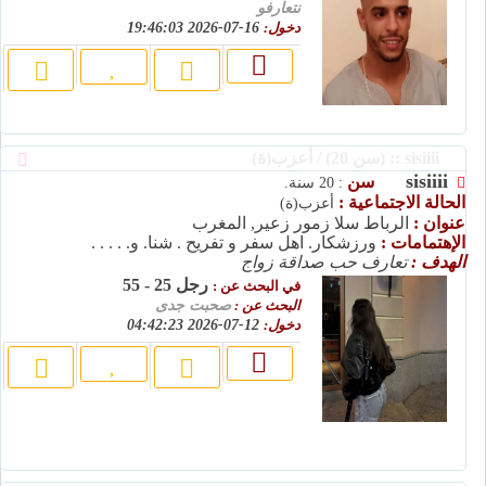
نتعارفو
دخول:
16-07-2026 19:46:03
sisiiii :: (سن 20) / أعزب(ة)
sisiiii
سن
: 20 سنة.
الحالة الاجتماعية :
أعزب(ة)
عنوان :
الرباط سلا زمور زعير, المغرب
الإهتمامات :
ورزشکار. اهل سفر و تفریح . شنا. و. . . . .
الهدف :
تعارف حب صداقة زواج
رجل 25 - 55
في البحث عن :
البحث عن :
صحبت جدی
دخول:
12-07-2026 04:42:23