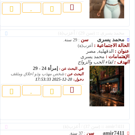
محمد يسرى :: (سن 29) / أعزب(ة)
محمد يسرى
سن
: 29 سنة.
الحالة الاجتماعية :
أعزب(ة)
عنوان :
الدقهلية, مصر
الإهتمامات :
محمد يسرى
الهدف :
لقاء الحب والزواج
إمرأة 24 - 29
في البحث عن :
البحث عن :
شخص مهذب وذو اخلاق ومثقف
دخول:
20-12-2025 17:53:33
amir7411 :: (سن 37) / أعزب(ة)
amir7411
سن
: 37 سنة.