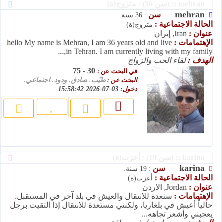
mehran :: (سن 36) / متزوج(ة)
mehran
سن
: 36 سنة.
الحالة الاجتماعية :
متزوج(ة)
عنوان :
Iran, إيران
الإهتمامات :
hello My name is Mehran, I am 36 years old and live
in Tehran. I am currently living with my family,...
الهدف :
لقاء الحب والزواج
30 - 75
في البحث عن :
البحث عن :
طيّب. صادق. ودود. اجتماعي.
دخول:
03-07-2026 15:58:42
karina :: (سن 19) / أعزب(ة)
karina
سن
: 19 سنة.
الحالة الاجتماعية :
أعزب(ة)
عنوان :
Jordan, الاردن
الإهتمامات :
ستعدة للانتقال والعيش في بلد آخر في المستقبل.
حالياً أعيش في بلغاريا، ولكنني مستعدة للانتقال إذا التقيت برجل
يعجبني وأشعر تجاهه...