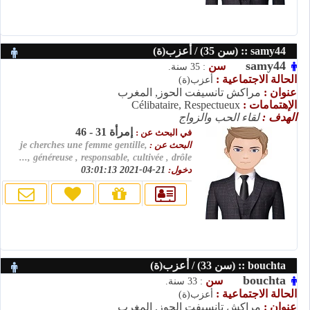
samy44 :: (سن 35) / أعزب(ة)
samy44
سن
: 35 سنة.
الحالة الاجتماعية :
أعزب(ة)
عنوان :
مراكش تانسيفت الحوز, المغرب
الإهتمامات :
Célibataire, Respectueux
الهدف :
لقاء الحب والزواج
إمرأة 31 - 46
في البحث عن :
البحث عن :
je cherches une femme gentille,
généreuse , responsable, cultivée , drôle ,...
دخول:
21-04-2021 03:01:13
bouchta :: (سن 33) / أعزب(ة)
bouchta
سن
: 33 سنة.
الحالة الاجتماعية :
أعزب(ة)
عنوان :
مراكش تانسيفت الحوز, المغرب