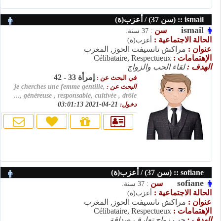
ismail :: (سن 37) / أعزب(ة)
ismail
سن
: 37 سنة.
الحالة الاجتماعية :
أعزب(ة)
عنوان :
مراكش تانسيفت الحوز, المغرب
الإهتمامات :
Célibataire, Respectueux
الهدف :
لقاء الحب والزواج
إمرأة 33 - 42
في البحث عن :
البحث عن :
je cherches une femme gentille,
généreuse , responsable, cultivée , drôle ,...
دخول:
21-04-2021 03:01:13
sofiane :: (سن 37) / أعزب(ة)
sofiane
سن
: 37 سنة.
الحالة الاجتماعية :
أعزب(ة)
عنوان :
مراكش تانسيفت الحوز, المغرب
الإهتمامات :
Célibataire, Respectueux
الهدف :
حب زواج تعارف صداقة