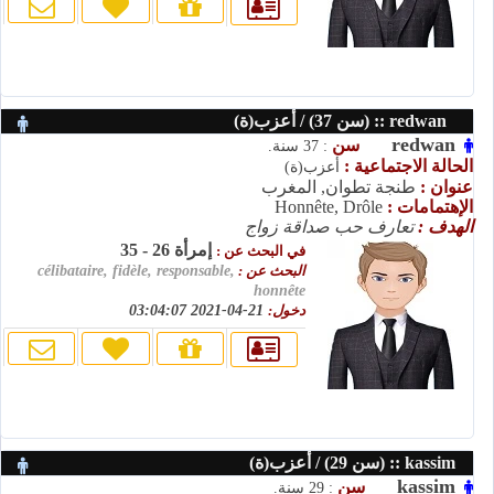
redwan :: (سن 37) / أعزب(ة)
redwan
سن
: 37 سنة.
الحالة الاجتماعية :
أعزب(ة)
عنوان :
طنجة تطوان, المغرب
الإهتمامات :
Honnête, Drôle
الهدف :
تعارف حب صداقة زواج
إمرأة 26 - 35
في البحث عن :
البحث عن :
célibataire, fidèle, responsable,
honnête
دخول:
21-04-2021 03:04:07
kassim :: (سن 29) / أعزب(ة)
kassim
سن
: 29 سنة.