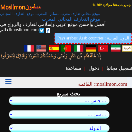
جميع خدماتنا مجانية 100 %
موقع مجاني تعارف مغرب مسلم المغرب موقع التعارف المجاني
موقع التعارف المجاني المغرب
أفضل وأحسن موقع عربي وإسلامي لتعارف والزواج في
العالمmoslimon.com
Pays arabes: Arab countries : الدول العربية
تسجيل مجانيا
|
دخول
|
مساعدة
moslimon.com: القائمة
بحث سريع