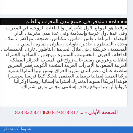
moslimon متوفر في جميع مدن المغرب والعالم
موقعنا هو الموقع الأول للأعراس واللقاءات الزوجية في المغرب
وفي عدة دول عربية وإسلامية وفي عدة مدن مغربية ، الدار
البيضاء ، الرباط ، فاس ، فاس ، مكناس ، طنجة ، مراكش ، سلا ،
وجدة ، القنيطرة ، أغادير ، تاونات ، تطوان ، تمارة ، آسفي ،
المحمدية ، خريبكة ، بني ملال الجديدة ، الناظور ، تازة ، الخميسات ،
الداخلة ، العيون ، الحسيمة ، السمارة ، بوجدور ، الساقية الحمراء
إعلانات وعروض ومقترحات زواج في المغرب الجزائر المملكة
العربية السعودية الإمارات العربية المتحدة الكويت قطر البحرين
سلطنة عمان مصر لبنان سوريا العراق تونس ليبيا ألمانيا السويد
تركيا النمسا إيطاليا بريطانيا العظمى بلجيكا كندا فرنسا سويسرا
هولندا أمريكا السويد الدنمارك أستراليا إسبانيا روسيا أوكرانيا
كرواتيا أرمينيا موقع زفاف إسلامي مجاني بدون اشتراك.
الصفحة الأولى
«
...
817
818
819
820
821
822
823
moslimon.com موقع زواج وتعارف مجاني المغرب عربي مسلم
شروط الاستخدام