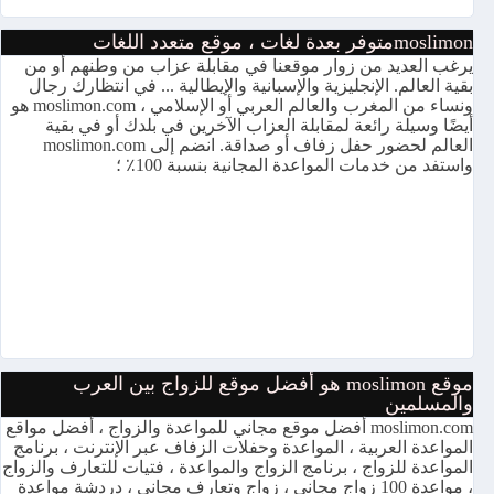
moslimonمتوفر بعدة لغات ، موقع متعدد اللغات
يرغب العديد من زوار موقعنا في مقابلة عزاب من وطنهم أو من
بقية العالم. الإنجليزية والإسبانية والإيطالية ... في انتظارك رجال
ونساء من المغرب والعالم العربي أو الإسلامي ، moslimon.com هو
أيضًا وسيلة رائعة لمقابلة العزاب الآخرين في بلدك أو في بقية
العالم لحضور حفل زفاف أو صداقة. انضم إلى moslimon.com
واستفد من خدمات المواعدة المجانية بنسبة 100٪ ؛
موقع moslimon هو أفضل موقع للزواج بين العرب
والمسلمين
moslimon.com أفضل موقع مجاني للمواعدة والزواج ، أفضل مواقع
المواعدة العربية ، المواعدة وحفلات الزفاف عبر الإنترنت ، برنامج
المواعدة للزواج ، برنامج الزواج والمواعدة ، فتيات للتعارف والزواج
، مواعدة 100 زواج مجاني ، زواج وتعارف مجاني ، دردشة مواعدة