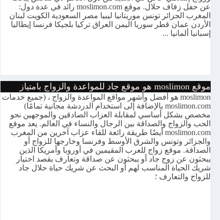
عن حفل زفاف حلال. موقع moslimon.com رائد في عدة دول:
المغرب الجزائر تونس موريتانيا ليبيا مصر السعودية الكويت لبنان
الأردن عمان قطر سوريا اليمن العراق تركيا بلجيكا فرنسا إيطاليا
إسبانيا ألمانيا ...
موقع moslimon هو موقع جاد للمواعدة والزواج بامتياز
moslimon هو أفضل وأشهر مواقع المواعدة والزواج ، (جميع خدمات
moslimon.com بالإضافة إلى استخدام الدردشة مجانية تمامًا)
مخصص بشكل أساسي لمقابلة العزاب الصادقين والموجهين نحو
الحب والزواج والصداقة بين الرجال والنساء في العالم. يعد موقع
moslimon.com أيضًا طريقة رائعة للقاء عزاب آخرين من المغرب
والجزائر وتونس والشرق الأوسط وفرنسا وخارجها للزواج أو
الصداقة. موقع زواج للعرب المقيمين في أوروبا وأمريكا الذين
يبحثون عن زوج جاد أو يبحثون عن صداقة وتعارف بقصد اختيار
شريك الحياة المناسب لهم أو البحث عن شريك حياة حلال جاد
للزواج والتعارف ؛