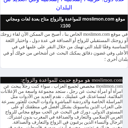
البلدان
موقع moslimon.com للمواعدة والزواج متاح بعدة لغات ومجاني
100٪
في موقع moslimon.com الخاص بنا ، أصبح من الممكن الآن لقاء زوجك
أو زوجتك المستقبلي للزواج أو الصداقة في عدة دول ، واختيار اللغة
المناسبة وفقًا للبلد التي تهمك من خلال النقر على علمها في في
الأعلى وفي غضون دقائق يمكنك البحث عن أشخاص من حولك أو في
بلدان أخرى ؛
moslimon.com هو موقع حديث للمواعدة والزواج:
moslimon.com مخصص لجميع العزاب ، سواء كنت رجلاً يبحث عن
امرأة أو امرأة تبحث عن رجل ، ستجد مجموعة واسعة من الإعلانات
الملائمة. لمساعدتك في عمليتك ، نقدم العديد من الأدوات مثل
المراسلة الخاصة والدردشة المباشرة وأدوات البحث للعثور بسرعة
على العزاب الذين يناسبونك بشكل أفضل في منطقتك أو على
المستوى الدولي. دورك في البحث عن الحب موقع مجاني للزواج
العربي الإسلامي والتعارف والصداقة في المغرب بدون اشتراك.
الرجال والنساء الذين يرغبون في الزواج والتعارف والصداقة.
مغربي جزائري تونسي مصري أردني سوري فلسطيني مقيم في