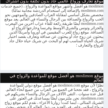
موقع تعارف وزواج عالمي جاد بدون تكلفة بدون اشتراك
moslimon هو أفضل وأشهر مواقع المواعدة والزواج ، (جميع خدمات
moslimon.com بالإضافة إلى استخدام الدردشة مجانية تمامًا)
مخصص بشكل أساسي لمقابلة العزاب الصادقين والموجهين نحو
الحب والزواج والصداقة بين الرجال والنساء في العالم. يعد موقع
moslimon.com أيضًا طريقة رائعة للقاء عزاب آخرين من المغرب
والجزائر وتونس والشرق الأوسط وفرنسا وخارجها للزواج أو
الصداقة. موقع زواج للعرب المقيمين في أوروبا وأمريكا الذين
يبحثون عن زوج جاد أو يبحثون عن صداقة وتعارف بقصد اختيار
شريك الحياة المناسب لهم أو البحث عن شريك حياة حلال جاد
للزواج والتعارف ؛
موقع moslimon هو أفضل موقع للمواعدة والزواج في
العالم
نظرًا لأن موقع moslimon.com هو أفضل موقع دولي للمواعدة
والزواج ، فقد نجحنا في الجمع بين العزاب من جميع أنحاء العالم.
قبل عدة سنوات ، التقى الآلاف من الرجال والنساء بشريكهم في
moslimon.com. نحن ملتزمون أيضًا بمساعدتك في العثور على
الشريك المثالي ، أينما كنت! زوارنا الأعزاء ، نقدم لكم موقع زواج
وزواج إسلامي خاص في العديد من دول العالم لأي شخص يبحث