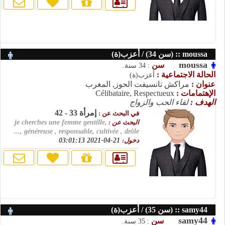
moussa :: (سن 34) / أعزب(ة)
moussa
سن
: 34 سنة.
الحالة الاجتماعية :
أعزب(ة)
عنوان :
مراكش تانسيفت الحوز, المغرب
الإهتمامات :
Célibataire, Respectueux
الهدف :
لقاء الحب والزواج
إمرأة 33 - 42
في البحث عن :
البحث عن :
je cherches une femme gentille,
généreuse , responsable, cultivée , drôle ,...
دخول:
21-04-2021 03:01:13
samy44 :: (سن 35) / أعزب(ة)
samy44
سن
: 35 سنة.