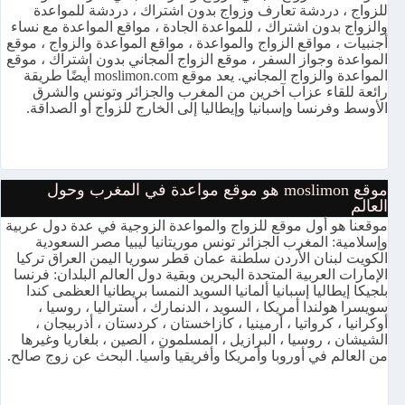
للزواج ، دردشة تعارف وزواج بدون اشتراك ، دردشة للمواعدة
والزواج بدون اشتراك ، للمواعدة الجادة ، مواقع المواعدة مع نساء
أجنبيات ، مواقع الزواج والمواعدة ، مواقع المواعدة والزواج ، موقع
المواعدة وجواز السفر ، موقع الزواج المجاني بدون اشتراك ، موقع
المواعدة والزواج المجاني. يعد موقع moslimon.com أيضًا طريقة
رائعة للقاء عزاب آخرين من المغرب والجزائر وتونس والشرق
الأوسط وفرنسا وإسبانيا وإيطاليا إلى الخارج للزواج أو الصداقة.
موقع moslimon هو موقع مواعدة في المغرب وحول
العالم
موقعنا هو أول موقع للزواج والمواعدة الزوجية في عدة دول عربية
وإسلامية: المغرب الجزائر تونس موريتانيا ليبيا مصر السعودية
الكويت لبنان الأردن سلطنة عمان قطر سوريا اليمن العراق تركيا
الإمارات العربية المتحدة البحرين وبقية دول العالم البلدان: فرنسا
بلجيكا إيطاليا إسبانيا ألمانيا السويد النمسا بريطانيا العظمى كندا
سويسرا هولندا أمريكا ، السويد ، الدنمارك ، أستراليا ، روسيا ،
أوكرانيا ، كرواتيا ، أرمينيا ، كازاخستان ، كردستان ، أذربيجان ،
الشيشان ، روسيا ، البرازيل ، المسلمون ، الصين ، بلغاريا وغيرها
من العالم في أوروبا وأمريكا وأفريقيا وآسيا. البحث عن زوج صالح.