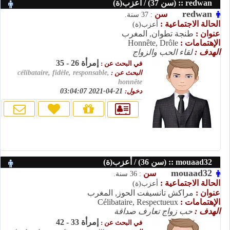
redwan :: (سن 37) / أعزب(ة)
redwan
سن
: 37 سنة.
الحالة الاجتماعية :
أعزب(ة)
عنوان :
طنجة تطوان, المغرب
الإهتمامات :
Honnête, Drôle
الهدف :
لقاء الحب والزواج
إمرأة 26 - 35
في البحث عن :
البحث عن :
célibataire, fidèle, responsable,
honnête
دخول:
21-04-2021 03:04:07
mouaad32 :: (سن 36) / أعزب(ة)
mouaad32
سن
: 36 سنة.
الحالة الاجتماعية :
أعزب(ة)
عنوان :
مراكش تانسيفت الحوز, المغرب
الإهتمامات :
Célibataire, Respectueux
الهدف :
حب زواج تعارف صداقة
إمرأة 33 - 42
في البحث عن :