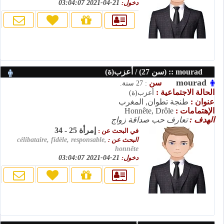
دخول:
21-04-2021 03:04:07
mourad :: (سن 27) / أعزب(ة)
mourad
سن
: 27 سنة.
الحالة الاجتماعية :
أعزب(ة)
عنوان :
طنجة تطوان, المغرب
الإهتمامات :
Honnête, Drôle
الهدف :
تعارف حب صداقة زواج
إمرأة 25 - 34
في البحث عن :
البحث عن :
célibataire, fidèle, responsable,
honnête
دخول:
21-04-2021 03:04:07