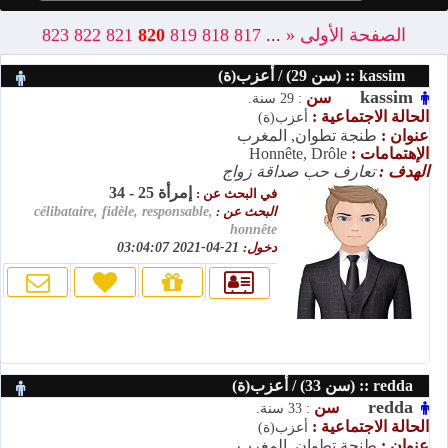
الصفحة الأولى
«
...
817
818
819
820
821
822
823
kassim :: (سن 29) / أعزب(ة)
kassim
سن
: 29 سنة.
الحالة الاجتماعية :
أعزب(ة)
عنوان :
طنجة تطوان, المغرب
الإهتمامات :
Honnête, Drôle
الهدف :
تعارف حب صداقة زواج
إمرأة 25 - 34
في البحث عن :
البحث عن :
célibataire, fidèle, responsable,
honnête
دخول:
21-04-2021 03:04:07
redda :: (سن 33) / أعزب(ة)
redda
سن
: 33 سنة.
الحالة الاجتماعية :
أعزب(ة)
عنوان :
طنجة تطوان, المغرب