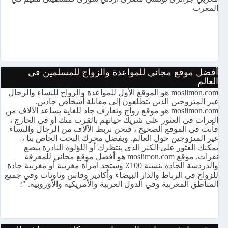
المغرب
أفضل موقع مجاني للمواعدة والزواج للمسلمين في
العالم
moslimon.com هو الموقع الأول للمواعدة والزواج للنساء والرجال
غير المتزوجين الذين يتطلعون إلى مقابلة أشخاص جادين.
moslimon.com هو موقع زواج وتعارف جاد للغاية يساعد الآلاف من
العزاب في العثور على شريك حياتهم بالقرب منك أو في الخارج ،
فأنت في الموقع الصحيح ، فنحن نربط الآلاف من الرجال والنساء
غير المتزوجين حول العالم. وبفضل محرك البحث الخاص بنا ،
يمكنك العثور على الكنز الذي ينتظرك أو اللؤلؤة النادرة ببضع
نقرات. موقع moslimon.com هو أفضل موقع مجاني للمعرفة
والدردشة الجادة بنسبة 100٪ وستجد امرأة مغربية أو مغربية جادة
للزواج في الرباط والدار البيضاء وأكادير وفاس وتاونات وفي جميع
المناطق المغربية وفي الدول العربية والأمريكية والأوروبية. "؛