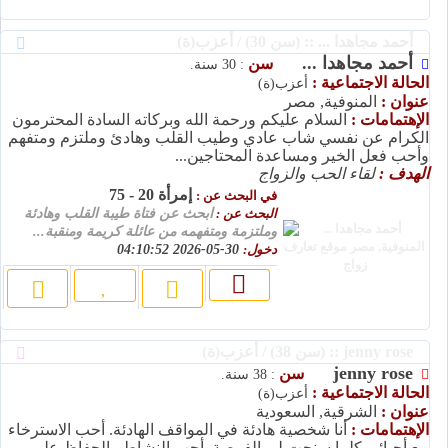
أحمد مجاهدا ... :: (سن 30) / أعزب(ة)
أحمد مجاهدا ...
سن
: 30 سنة.
الحالة الاجتماعية :
أعزب(ة)
عنوان :
المنوفية, مصر
الإهتمامات :
السلام عليكم ورحمة الله وبركاته السادة المحترمون
الكرام عن نفسي شاب عادي وطيب القلب وهادئ وملتزم ومتفهم
وأحب فعل الخير ومساعدة المحتاجين...
الهدف :
لقاء الحب والزواج
إمرأة 20 - 75
في البحث عن :
البحث عن :
ابحث عن فتاة طيبة القلب وهادئة
وملتزمة ومتفهمه من عائلة كريمة ومنقبة...
دخول:
30-05-2026 04:10:52
jenny rose :: (سن 38) / أعزب(ة)
jenny rose
سن
: 38 سنة.
الحالة الاجتماعية :
أعزب(ة)
عنوان :
الشرقية, السعودية
الإهتمامات :
أنا شخصية هادئة في المواقف الهادئة. أحب الاسترخاء
مع أحبائي كلما سنحت لي الفرصة. أحب النشاط والحفاظ على