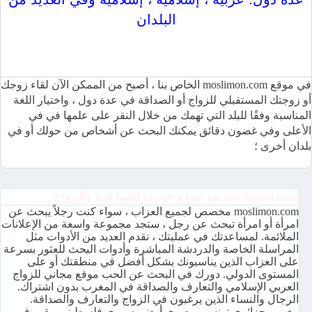
البلدان
موقع moslimon.com للمواعدة والزواج متاح بعدة لغات ومجاني
100٪
في موقع moslimon.com الخاص بنا ، أصبح من الممكن الآن لقاء زوجك
أو زوجتك المستقبلي للزواج أو الصداقة في عدة دول ، واختيار اللغة
المناسبة وفقًا للبلد التي تهمك من خلال النقر على علمها في في
الأعلى وفي غضون دقائق يمكنك البحث عن أشخاص من حولك أو في
بلدان أخرى ؛
moslimon.com هو موقع حديث للمواعدة والزواج:
moslimon.com مخصص لجميع العزاب ، سواء كنت رجلاً يبحث عن
امرأة أو امرأة تبحث عن رجل ، ستجد مجموعة واسعة من الإعلانات
الملائمة. لمساعدتك في عمليتك ، نقدم العديد من الأدوات مثل
المراسلة الخاصة والدردشة المباشرة وأدوات البحث للعثور بسرعة
على العزاب الذين يناسبونك بشكل أفضل في منطقتك أو على
المستوى الدولي. دورك في البحث عن الحب موقع مجاني للزواج
العربي الإسلامي والتعارف والصداقة في المغرب بدون اشتراك.
الرجال والنساء الذين يرغبون في الزواج والتعارف والصداقة.
مغربي جزائري تونسي مصري أردني سوري فلسطيني مقيم في