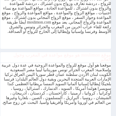
للزواج ، دردشة تعارف وزواج بدون اشتراك ، دردشة للمواعدة
والزواج بدون اشتراك ، للمواعدة الجادة ، مواقع المواعدة مع نساء
أجنبيات ، مواقع الزواج والمواعدة ، مواقع المواعدة والزواج ، موقع
المواعدة وجواز السفر ، موقع الزواج المجاني بدون اشتراك ، موقع
المواعدة والزواج المجاني. يعد موقع moslimon.com أيضًا طريقة
رائعة للقاء عزاب آخرين من المغرب والجزائر وتونس والشرق
الأوسط وفرنسا وإسبانيا وإيطاليا إلى الخارج للزواج أو الصداقة.
موقع moslimon هو موقع مواعدة في المغرب وحول
العالم
موقعنا هو أول موقع للزواج والمواعدة الزوجية في عدة دول عربية
وإسلامية: المغرب الجزائر تونس موريتانيا ليبيا مصر السعودية
الكويت لبنان الأردن سلطنة عمان قطر سوريا اليمن العراق تركيا
الإمارات العربية المتحدة البحرين وبقية دول العالم البلدان: فرنسا
بلجيكا إيطاليا إسبانيا ألمانيا السويد النمسا بريطانيا العظمى كندا
سويسرا هولندا أمريكا ، السويد ، الدنمارك ، أستراليا ، روسيا ،
أوكرانيا ، كرواتيا ، أرمينيا ، كازاخستان ، كردستان ، أذربيجان ،
الشيشان ، روسيا ، البرازيل ، المسلمون ، الصين ، بلغاريا وغيرها
من العالم في أوروبا وأمريكا وأفريقيا وآسيا. البحث عن زوج صالح.