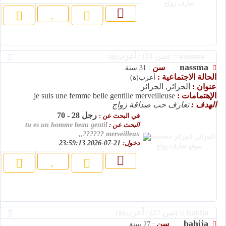
nassma :: (سن 31) / أعزب(ة)
nassma
سن
: 31 سنة.
الحالة الاجتماعية :
أعزب(ة)
عنوان :
الجزائر, الجزائر
الإهتمامات :
je suis une femme belle gentille merveilleuse
الهدف :
تعارف حب صداقة زواج
رجل 28 - 70
في البحث عن :
البحث عن :
tu es un homme beau gentil
merveilleux ??????,,
دخول:
21-07-2026 23:59:13
bahija :: (سن 27) / أعزب(ة)
bahija
سن
: 27 سنة.