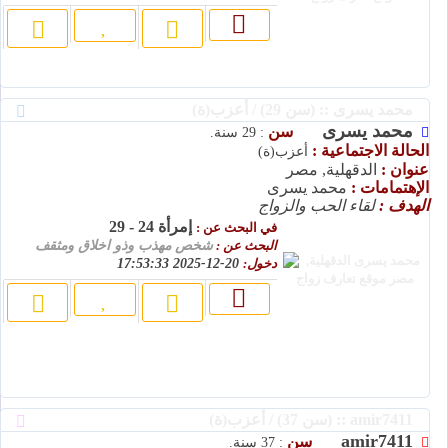
محمد يسرى :: (سن 29) / أعزب(ة)
محمد يسرى
سن
: 29 سنة.
الحالة الاجتماعية :
أعزب(ة)
عنوان :
الدقهلية, مصر
الإهتمامات :
محمد يسرى
الهدف :
لقاء الحب والزواج
إمرأة 24 - 29
في البحث عن :
البحث عن :
شخص مهذب وذو اخلاق ومثقف
دخول:
20-12-2025 17:53:33
amir7411 :: (سن 37) / أعزب(ة)
amir7411
سن
: 37 سنة.