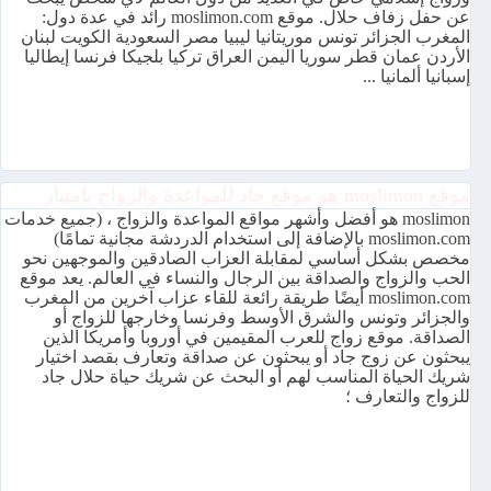
عن حفل زفاف حلال. موقع moslimon.com رائد في عدة دول:
المغرب الجزائر تونس موريتانيا ليبيا مصر السعودية الكويت لبنان
الأردن عمان قطر سوريا اليمن العراق تركيا بلجيكا فرنسا إيطاليا
إسبانيا ألمانيا ...
موقع moslimon هو موقع جاد للمواعدة والزواج بامتياز
moslimon هو أفضل وأشهر مواقع المواعدة والزواج ، (جميع خدمات
moslimon.com بالإضافة إلى استخدام الدردشة مجانية تمامًا)
مخصص بشكل أساسي لمقابلة العزاب الصادقين والموجهين نحو
الحب والزواج والصداقة بين الرجال والنساء في العالم. يعد موقع
moslimon.com أيضًا طريقة رائعة للقاء عزاب آخرين من المغرب
والجزائر وتونس والشرق الأوسط وفرنسا وخارجها للزواج أو
الصداقة. موقع زواج للعرب المقيمين في أوروبا وأمريكا الذين
يبحثون عن زوج جاد أو يبحثون عن صداقة وتعارف بقصد اختيار
شريك الحياة المناسب لهم أو البحث عن شريك حياة حلال جاد
للزواج والتعارف ؛