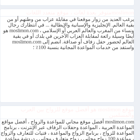
moslimonمتوفر بعدة لغات ، موقع متعدد اللغات
يرغب العديد من زوار موقعنا في مقابلة عزاب من وطنهم أو من
بقية العالم. الإنجليزية والإسبانية والإيطالية ... في انتظارك رجال
ونساء من المغرب والعالم العربي أو الإسلامي ، moslimon.com هو
أيضًا وسيلة رائعة لمقابلة العزاب الآخرين في بلدك أو في بقية
العالم لحضور حفل زفاف أو صداقة. انضم إلى moslimon.com
واستفد من خدمات المواعدة المجانية بنسبة 100٪ ؛
موقع moslimon هو أفضل موقع للزواج بين العرب
والمسلمين
moslimon.com أفضل موقع مجاني للمواعدة والزواج ، أفضل مواقع
المواعدة العربية ، المواعدة وحفلات الزفاف عبر الإنترنت ، برنامج
المواعدة للزواج ، برنامج الزواج والمواعدة ، فتيات للتعارف والزواج
، مواعدة 100 زواج مجاني ، زواج وتعارف مجاني ، دردشة مواعدة