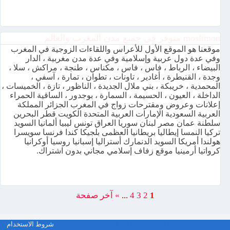
moslimon متوفر في جميع مدن المغرب والعالم
موقعنا هو الموقع الأول للأعراس واللقاءات الزوجية في المغرب
وفي عدة دول عربية وإسلامية وفي عدة مدن مغربية ، الدار
البيضاء ، الرباط ، فاس ، فاس ، مكناس ، طنجة ، مراكش ، سلا ،
وجدة ، القنيطرة ، أغادير ، تاونات ، تطوان ، تمارة ، آسفي ،
المحمدية ، خريبكة ، بني ملال الجديدة ، الناظور ، تازة ، الخميسات ،
الداخلة ، العيون ، الحسيمة ، السمارة ، بوجدور ، الساقية الحمراء
إعلانات وعروض ومقترحات زواج في المغرب الجزائر المملكة
العربية السعودية الإمارات العربية المتحدة الكويت قطر البحرين
سلطنة عمان مصر لبنان سوريا العراق تونس ليبيا ألمانيا السويد
تركيا النمسا إيطاليا بريطانيا العظمى بلجيكا كندا فرنسا سويسرا
هولندا أمريكا السويد الدنمارك أستراليا إسبانيا روسيا أوكرانيا
كرواتيا أرمينيا موقع زفاف إسلامي مجاني بدون اشتراك.
1
2
3
4
...
»
آخر صفحة
moslimon.com موقع زواج وتعارف مجاني المغرب عربي مسلم
شروط الاستخدام