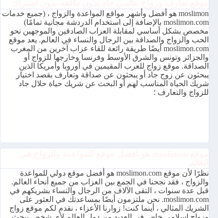
موقع تعارف وزواج عالمي جاد بدون تكلفة بدون اشتراك
moslimon هو أفضل وأشهر مواقع المواعدة والزواج ، (جميع خدمات
moslimon.com بالإضافة إلى استخدام الدردشة مجانية تمامًا)
مخصص بشكل أساسي لمقابلة العزاب الصادقين والموجهين نحو
الحب والزواج والصداقة بين الرجال والنساء في العالم. يعد موقع
moslimon.com أيضًا طريقة رائعة للقاء عزاب آخرين من المغرب
والجزائر وتونس والشرق الأوسط وفرنسا وخارجها للزواج أو
الصداقة. موقع زواج للعرب المقيمين في أوروبا وأمريكا الذين
يبحثون عن زوج جاد أو يبحثون عن صداقة وتعارف بقصد اختيار
شريك الحياة المناسب لهم أو البحث عن شريك حياة حلال جاد
للزواج والتعارف ؛
موقع moslimon هو أفضل موقع للمواعدة والزواج في
العالم
نظرًا لأن موقع moslimon.com هو أفضل موقع دولي للمواعدة
والزواج ، فقد نجحنا في الجمع بين العزاب من جميع أنحاء العالم.
قبل عدة سنوات ، التقى الآلاف من الرجال والنساء بشريكهم في
moslimon.com. نحن ملتزمون أيضًا بمساعدتك في العثور على
الشريك المثالي ، أينما كنت! زوارنا الأعزاء ، نقدم لكم موقع زواج
وزواج إسلامي خاص في العديد من دول العالم لأي شخص يبحث