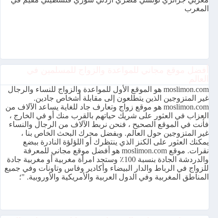
المغرب
أفضل موقع مجاني للمواعدة والزواج للمسلمين في
العالم
moslimon.com هو الموقع الأول للمواعدة والزواج للنساء والرجال
غير المتزوجين الذين يتطلعون إلى مقابلة أشخاص جادين.
moslimon.com هو موقع زواج وتعارف جاد للغاية يساعد الآلاف من
العزاب في العثور على شريك حياتهم بالقرب منك أو في الخارج ،
فأنت في الموقع الصحيح ، فنحن نربط الآلاف من الرجال والنساء
غير المتزوجين حول العالم. وبفضل محرك البحث الخاص بنا ،
يمكنك العثور على الكنز الذي ينتظرك أو اللؤلؤة النادرة ببضع
نقرات. موقع moslimon.com هو أفضل موقع مجاني للمعرفة
والدردشة الجادة بنسبة 100٪ وستجد امرأة مغربية أو مغربية جادة
للزواج في الرباط والدار البيضاء وأكادير وفاس وتاونات وفي جميع
المناطق المغربية وفي الدول العربية والأمريكية والأوروبية. "؛