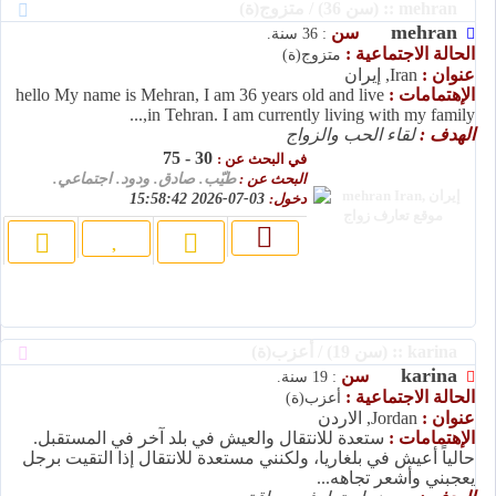
mehran :: (سن 36) / متزوج(ة)
mehran
سن
: 36 سنة.
الحالة الاجتماعية :
متزوج(ة)
عنوان :
Iran, إيران
الإهتمامات :
hello My name is Mehran, I am 36 years old and live
in Tehran. I am currently living with my family,...
الهدف :
لقاء الحب والزواج
30 - 75
في البحث عن :
البحث عن :
طيّب. صادق. ودود. اجتماعي.
دخول:
03-07-2026 15:58:42
karina :: (سن 19) / أعزب(ة)
karina
سن
: 19 سنة.
الحالة الاجتماعية :
أعزب(ة)
عنوان :
Jordan, الاردن
الإهتمامات :
ستعدة للانتقال والعيش في بلد آخر في المستقبل.
حالياً أعيش في بلغاريا، ولكنني مستعدة للانتقال إذا التقيت برجل
يعجبني وأشعر تجاهه...