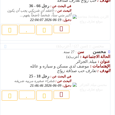
الهدف :
حب زواج تعارف صداقة
رجل 66 - 36
في البحث عن :
البحث عن :
«أعتقد أن شريكي يجب أن يكون
أكبر مني سناً، شخصاً ناضجاً يفهم...
دخول:
19-06-2026 22:04:07
محسن :: (سن 27) / أعزب(ة)
محسن
سن
: 27 سنة.
الحالة الاجتماعية :
أعزب(ة)
عنوان :
ميلة, الجزائر
الإهتمامات :
موضف لدي مسكن و سياره و عائله
الهدف :
تعارف حب صداقة زواج
رجل 18 - 25
في البحث عن :
البحث عن :
شقراء صغيره مربيه ضريفه
دخول:
09-06-2026 21:46:46