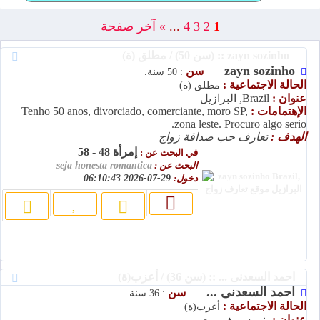
1
2
3
4
...
»
آخر صفحة
zayn sozinho :: (سن 50) / مطلق (ة)
zayn sozinho
سن
: 50 سنة.
الحالة الاجتماعية :
مطلق (ة)
عنوان :
Brazil, البرازيل
الإهتمامات :
Tenho 50 anos, divorciado, comerciante, moro SP,
zona leste. Procuro algo serio.
الهدف :
تعارف حب صداقة زواج
إمرأة 48 - 58
في البحث عن :
البحث عن :
seja honesta romantica
دخول:
29-07-2026 06:10:43
احمد السعدنى ... :: (سن 36) / أعزب(ة)
احمد السعدنى ...
سن
: 36 سنة.
الحالة الاجتماعية :
أعزب(ة)
عنوان :
بني سويف, مصر