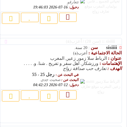
نتعارفو
دخول:
16-07-2026 19:46:03
sisiiii :: (سن 20) / أعزب(ة)
sisiiii
سن
: 20 سنة.
الحالة الاجتماعية :
أعزب(ة)
عنوان :
الرباط سلا زمور زعير, المغرب
الإهتمامات :
ورزشکار. اهل سفر و تفریح . شنا. و. . . . .
الهدف :
تعارف حب صداقة زواج
رجل 25 - 55
في البحث عن :
البحث عن :
صحبت جدی
دخول:
12-07-2026 04:42:23