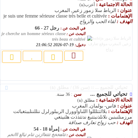
الحالة الاجتماعية :
أعزب(ة)
عنوان :
الرباط سلا زمور زعير, المغرب
الإهتمامات :
je suis une femme sérieuse classe très belle et cultivée
الهدف :
لقاء الحب والزواج
رجل 27 - 66
في البحث عن :
البحث عن :
je cherche un homme sérieux classe
très beau et cultivé
دخول:
19-07-2026 21:06:52
تحياتي للجميع ... :: (سن 36) / مطلق (ة)
تحياتي للجميع ...
سن
: 36 سنة.
الحالة الاجتماعية :
مطلق (ة)
عنوان :
فاس- بولمان, المغرب
الإهتمامات :
بلااتتتلللوا اللىاواوورل الرببلورلرل ننللننلببتغباتت
مرزمنلنبنبن نلانلذنبتتبغ ندتتذذت هلنيتغي
الهدف :
حب زواج تعارف صداقة
إمرأة 18 - 54
في البحث عن :
البحث عن :
تتاهخخخ تتتغاازنن تنام تبالغ ااانخم