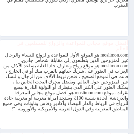
المغرب
أفضل موقع مجاني للمواعدة والزواج للمسلمين في
العالم
moslimon.com هو الموقع الأول للمواعدة والزواج للنساء والرجال
غير المتزوجين الذين يتطلعون إلى مقابلة أشخاص جادين.
moslimon.com هو موقع زواج وتعارف جاد للغاية يساعد الآلاف من
العزاب في العثور على شريك حياتهم بالقرب منك أو في الخارج ،
فأنت في الموقع الصحيح ، فنحن نربط الآلاف من الرجال والنساء
غير المتزوجين حول العالم. وبفضل محرك البحث الخاص بنا ،
يمكنك العثور على الكنز الذي ينتظرك أو اللؤلؤة النادرة ببضع
نقرات. موقع moslimon.com هو أفضل موقع مجاني للمعرفة
والدردشة الجادة بنسبة 100٪ وستجد امرأة مغربية أو مغربية جادة
للزواج في الرباط والدار البيضاء وأكادير وفاس وتاونات وفي جميع
المناطق المغربية وفي الدول العربية والأمريكية والأوروبية. "؛