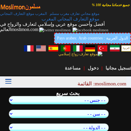
جميع خدماتنا مجانية 100 %
موقع مجاني تعارف مغرب مسلم المغرب موقع التعارف المجاني
موقع التعارف المجاني المغرب
أفضل وأحسن موقع عربي وإسلامي لتعارف والزواج في
العالمmoslimon.com
Pays arabes: Arab countries : الدول العربية
تسجيل مجانيا
|
دخول
|
مساعدة
moslimon.com: القائمة
بحث سريع