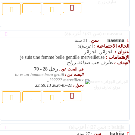
nassma :: (سن 31) / أعزب(ة)
nassma
سن
: 31 سنة.
الحالة الاجتماعية :
أعزب(ة)
عنوان :
الجزائر, الجزائر
الإهتمامات :
je suis une femme belle gentille merveilleuse
الهدف :
تعارف حب صداقة زواج
رجل 28 - 70
في البحث عن :
البحث عن :
tu es un homme beau gentil
merveilleux ??????,,
دخول:
21-07-2026 23:59:13
bahija :: (سن 27) / أعزب(ة)
bahija
سن
: 27 سنة.