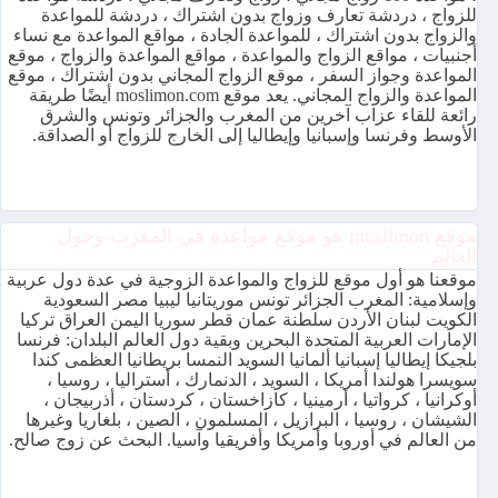
للزواج ، دردشة تعارف وزواج بدون اشتراك ، دردشة للمواعدة
والزواج بدون اشتراك ، للمواعدة الجادة ، مواقع المواعدة مع نساء
أجنبيات ، مواقع الزواج والمواعدة ، مواقع المواعدة والزواج ، موقع
المواعدة وجواز السفر ، موقع الزواج المجاني بدون اشتراك ، موقع
المواعدة والزواج المجاني. يعد موقع moslimon.com أيضًا طريقة
رائعة للقاء عزاب آخرين من المغرب والجزائر وتونس والشرق
الأوسط وفرنسا وإسبانيا وإيطاليا إلى الخارج للزواج أو الصداقة.
موقع moslimon هو موقع مواعدة في المغرب وحول
العالم
موقعنا هو أول موقع للزواج والمواعدة الزوجية في عدة دول عربية
وإسلامية: المغرب الجزائر تونس موريتانيا ليبيا مصر السعودية
الكويت لبنان الأردن سلطنة عمان قطر سوريا اليمن العراق تركيا
الإمارات العربية المتحدة البحرين وبقية دول العالم البلدان: فرنسا
بلجيكا إيطاليا إسبانيا ألمانيا السويد النمسا بريطانيا العظمى كندا
سويسرا هولندا أمريكا ، السويد ، الدنمارك ، أستراليا ، روسيا ،
أوكرانيا ، كرواتيا ، أرمينيا ، كازاخستان ، كردستان ، أذربيجان ،
الشيشان ، روسيا ، البرازيل ، المسلمون ، الصين ، بلغاريا وغيرها
من العالم في أوروبا وأمريكا وأفريقيا وآسيا. البحث عن زوج صالح.