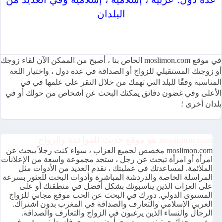
البلدان
موقع moslimon.com للمواعدة والزواج متاح بعدة لغات ومجاني
100٪
في موقع moslimon.com الخاص بنا ، أصبح من الممكن الآن لقاء زوجك
أو زوجتك المستقبلي للزواج أو الصداقة في عدة دول ، واختيار اللغة
المناسبة وفقًا للبلد التي تهمك من خلال النقر على علمها في في
الأعلى وفي غضون دقائق يمكنك البحث عن أشخاص من حولك أو في
بلدان أخرى ؛
moslimon.com هو موقع حديث للمواعدة والزواج:
moslimon.com مخصص لجميع العزاب ، سواء كنت رجلاً يبحث عن
امرأة أو امرأة تبحث عن رجل ، ستجد مجموعة واسعة من الإعلانات
الملائمة. لمساعدتك في عمليتك ، نقدم العديد من الأدوات مثل
المراسلة الخاصة والدردشة المباشرة وأدوات البحث للعثور بسرعة
على العزاب الذين يناسبونك بشكل أفضل في منطقتك أو على
المستوى الدولي. دورك في البحث عن الحب موقع مجاني للزواج
العربي الإسلامي والتعارف والصداقة في المغرب بدون اشتراك.
الرجال والنساء الذين يرغبون في الزواج والتعارف والصداقة.
مغربي جزائري تونسي مصري أردني سوري فلسطيني مقيم في