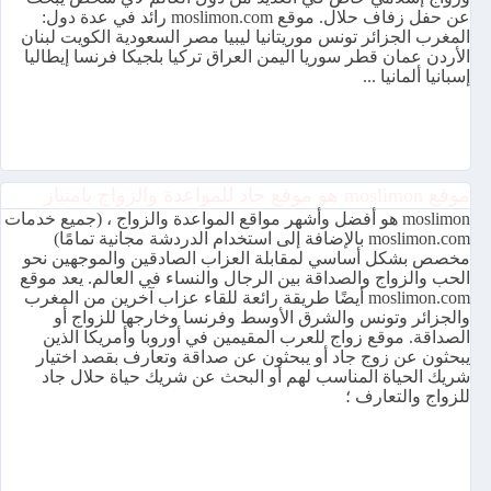
عن حفل زفاف حلال. موقع moslimon.com رائد في عدة دول:
المغرب الجزائر تونس موريتانيا ليبيا مصر السعودية الكويت لبنان
الأردن عمان قطر سوريا اليمن العراق تركيا بلجيكا فرنسا إيطاليا
إسبانيا ألمانيا ...
موقع moslimon هو موقع جاد للمواعدة والزواج بامتياز
moslimon هو أفضل وأشهر مواقع المواعدة والزواج ، (جميع خدمات
moslimon.com بالإضافة إلى استخدام الدردشة مجانية تمامًا)
مخصص بشكل أساسي لمقابلة العزاب الصادقين والموجهين نحو
الحب والزواج والصداقة بين الرجال والنساء في العالم. يعد موقع
moslimon.com أيضًا طريقة رائعة للقاء عزاب آخرين من المغرب
والجزائر وتونس والشرق الأوسط وفرنسا وخارجها للزواج أو
الصداقة. موقع زواج للعرب المقيمين في أوروبا وأمريكا الذين
يبحثون عن زوج جاد أو يبحثون عن صداقة وتعارف بقصد اختيار
شريك الحياة المناسب لهم أو البحث عن شريك حياة حلال جاد
للزواج والتعارف ؛