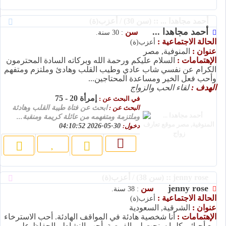
أحمد مجاهدا ... :: (سن 30) / أعزب(ة)
أحمد مجاهدا ...
سن
: 30 سنة.
الحالة الاجتماعية :
أعزب(ة)
عنوان :
المنوفية, مصر
الإهتمامات :
السلام عليكم ورحمة الله وبركاته السادة المحترمون
الكرام عن نفسي شاب عادي وطيب القلب وهادئ وملتزم ومتفهم
وأحب فعل الخير ومساعدة المحتاجين...
الهدف :
لقاء الحب والزواج
إمرأة 20 - 75
في البحث عن :
البحث عن :
ابحث عن فتاة طيبة القلب وهادئة
وملتزمة ومتفهمه من عائلة كريمة ومنقبة...
دخول:
30-05-2026 04:10:52
jenny rose :: (سن 38) / أعزب(ة)
jenny rose
سن
: 38 سنة.
الحالة الاجتماعية :
أعزب(ة)
عنوان :
الشرقية, السعودية
الإهتمامات :
أنا شخصية هادئة في المواقف الهادئة. أحب الاسترخاء
مع أحبائي كلما سنحت لي الفرصة. أحب النشاط والحفاظ على