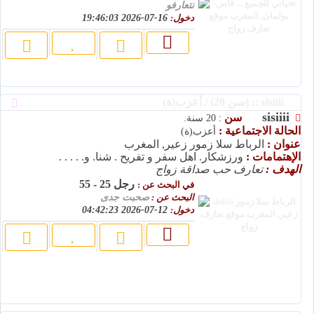
نتعارفو
دخول:
16-07-2026 19:46:03
sisiiii :: (سن 20) / أعزب(ة)
sisiiii
سن
: 20 سنة.
الحالة الاجتماعية :
أعزب(ة)
عنوان :
الرباط سلا زمور زعير, المغرب
الإهتمامات :
ورزشکار. اهل سفر و تفریح . شنا. و. . . . .
الهدف :
تعارف حب صداقة زواج
رجل 25 - 55
في البحث عن :
البحث عن :
صحبت جدی
دخول:
12-07-2026 04:42:23