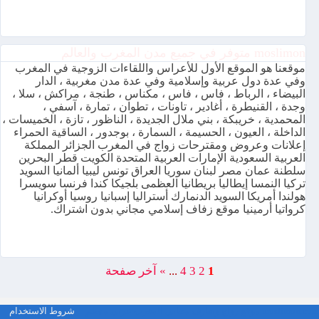
moslimon متوفر في جميع مدن المغرب والعالم
موقعنا هو الموقع الأول للأعراس واللقاءات الزوجية في المغرب
وفي عدة دول عربية وإسلامية وفي عدة مدن مغربية ، الدار
البيضاء ، الرباط ، فاس ، فاس ، مكناس ، طنجة ، مراكش ، سلا ،
وجدة ، القنيطرة ، أغادير ، تاونات ، تطوان ، تمارة ، آسفي ،
المحمدية ، خريبكة ، بني ملال الجديدة ، الناظور ، تازة ، الخميسات ،
الداخلة ، العيون ، الحسيمة ، السمارة ، بوجدور ، الساقية الحمراء
إعلانات وعروض ومقترحات زواج في المغرب الجزائر المملكة
العربية السعودية الإمارات العربية المتحدة الكويت قطر البحرين
سلطنة عمان مصر لبنان سوريا العراق تونس ليبيا ألمانيا السويد
تركيا النمسا إيطاليا بريطانيا العظمى بلجيكا كندا فرنسا سويسرا
هولندا أمريكا السويد الدنمارك أستراليا إسبانيا روسيا أوكرانيا
كرواتيا أرمينيا موقع زفاف إسلامي مجاني بدون اشتراك.
1
2
3
4
...
»
آخر صفحة
moslimon.com موقع زواج وتعارف مجاني المغرب عربي مسلم
شروط الاستخدام