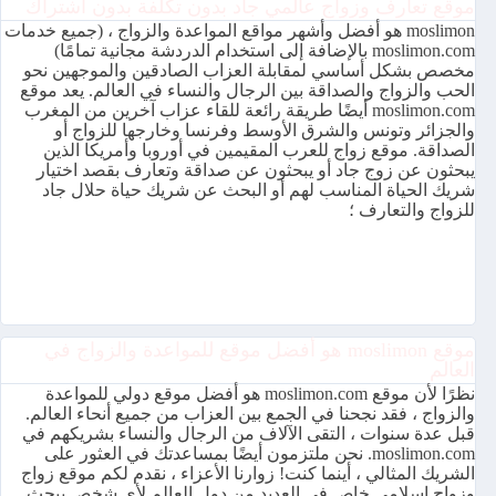
موقع تعارف وزواج عالمي جاد بدون تكلفة بدون اشتراك
moslimon هو أفضل وأشهر مواقع المواعدة والزواج ، (جميع خدمات
moslimon.com بالإضافة إلى استخدام الدردشة مجانية تمامًا)
مخصص بشكل أساسي لمقابلة العزاب الصادقين والموجهين نحو
الحب والزواج والصداقة بين الرجال والنساء في العالم. يعد موقع
moslimon.com أيضًا طريقة رائعة للقاء عزاب آخرين من المغرب
والجزائر وتونس والشرق الأوسط وفرنسا وخارجها للزواج أو
الصداقة. موقع زواج للعرب المقيمين في أوروبا وأمريكا الذين
يبحثون عن زوج جاد أو يبحثون عن صداقة وتعارف بقصد اختيار
شريك الحياة المناسب لهم أو البحث عن شريك حياة حلال جاد
للزواج والتعارف ؛
موقع moslimon هو أفضل موقع للمواعدة والزواج في
العالم
نظرًا لأن موقع moslimon.com هو أفضل موقع دولي للمواعدة
والزواج ، فقد نجحنا في الجمع بين العزاب من جميع أنحاء العالم.
قبل عدة سنوات ، التقى الآلاف من الرجال والنساء بشريكهم في
moslimon.com. نحن ملتزمون أيضًا بمساعدتك في العثور على
الشريك المثالي ، أينما كنت! زوارنا الأعزاء ، نقدم لكم موقع زواج
وزواج إسلامي خاص في العديد من دول العالم لأي شخص يبحث