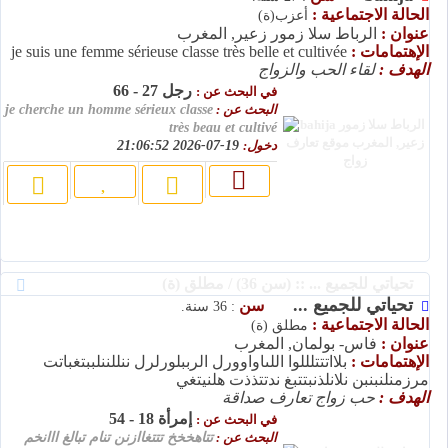
الحالة الاجتماعية :
أعزب(ة)
عنوان :
الرباط سلا زمور زعير, المغرب
الإهتمامات :
je suis une femme sérieuse classe très belle et cultivée
الهدف :
لقاء الحب والزواج
رجل 27 - 66
في البحث عن :
البحث عن :
je cherche un homme sérieux classe
très beau et cultivé
دخول:
19-07-2026 21:06:52
تحياتي للجميع ... :: (سن 36) / مطلق (ة)
تحياتي للجميع ...
سن
: 36 سنة.
الحالة الاجتماعية :
مطلق (ة)
عنوان :
فاس- بولمان, المغرب
الإهتمامات :
بلااتتتلللوا اللىاواوورل الرببلورلرل ننللننلببتغباتت
مرزمنلنبنبن نلانلذنبتتبغ ندتتذذت هلنيتغي
الهدف :
حب زواج تعارف صداقة
إمرأة 18 - 54
في البحث عن :
البحث عن :
تتاهخخخ تتتغاازنن تنام تبالغ ااانخم