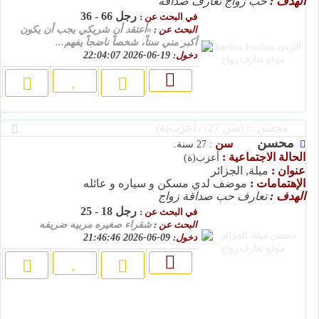
الهدف :
حب زواج تعارف صداقة
رجل 66 - 36
في البحث عن :
البحث عن :
«أعتقد أن شريكي يجب أن يكون
أكبر مني سناً، شخصاً ناضجاً يفهم...
دخول:
19-06-2026 22:04:07
محسن :: (سن 27) / أعزب(ة)
محسن
سن
: 27 سنة.
الحالة الاجتماعية :
أعزب(ة)
عنوان :
ميلة, الجزائر
الإهتمامات :
موضف لدي مسكن و سياره و عائله
الهدف :
تعارف حب صداقة زواج
رجل 18 - 25
في البحث عن :
البحث عن :
شقراء صغيره مربيه ضريفه
دخول:
09-06-2026 21:46:46