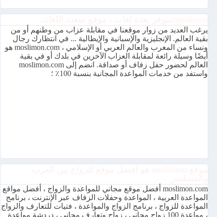
moslimonمتوفر بعدة لغات ، موقع متعدد اللغات
يرغب العديد من زوار موقعنا في مقابلة عزاب من وطنهم أو من
بقية العالم. الإنجليزية والإسبانية والإيطالية ... في انتظارك رجال
ونساء من المغرب والعالم العربي أو الإسلامي ، moslimon.com هو
أيضًا وسيلة رائعة لمقابلة العزاب الآخرين في بلدك أو في بقية
العالم لحضور حفل زفاف أو صداقة. انضم إلى moslimon.com
واستفد من خدمات المواعدة المجانية بنسبة 100٪ ؛
موقع moslimon هو أفضل موقع للزواج بين العرب
والمسلمين
moslimon.com أفضل موقع مجاني للمواعدة والزواج ، أفضل مواقع
المواعدة العربية ، المواعدة وحفلات الزفاف عبر الإنترنت ، برنامج
المواعدة للزواج ، برنامج الزواج والمواعدة ، فتيات للتعارف والزواج
، مواعدة 100 زواج مجاني ، زواج وتعارف مجاني ، دردشة مواعدة