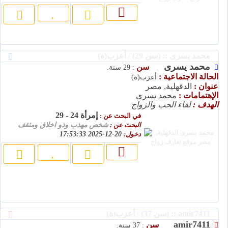
محمد يسرى :: (سن 29) / أعزب(ة)
محمد يسرى
سن
: 29 سنة.
الحالة الاجتماعية :
أعزب(ة)
عنوان :
الدقهلية, مصر
الإهتمامات :
محمد يسرى
الهدف :
لقاء الحب والزواج
إمرأة 24 - 29
في البحث عن :
البحث عن :
شخص مهذب وذو اخلاق ومثقف
دخول:
20-12-2025 17:53:33
amir7411 :: (سن 37) / أعزب(ة)
amir7411
سن
: 37 سنة.