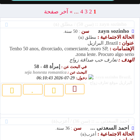
1
2
3
4
...
»
آخر صفحة
zayn sozinho :: (سن 50) / مطلق (ة)
zayn sozinho
سن
: 50 سنة.
الحالة الاجتماعية :
مطلق (ة)
عنوان :
Brazil, البرازيل
الإهتمامات :
Tenho 50 anos, divorciado, comerciante, moro SP,
zona leste. Procuro algo serio.
الهدف :
تعارف حب صداقة زواج
إمرأة 48 - 58
في البحث عن :
البحث عن :
seja honesta romantica
دخول:
29-07-2026 06:10:43
احمد السعدنى ... :: (سن 36) / أعزب(ة)
احمد السعدنى ...
سن
: 36 سنة.
الحالة الاجتماعية :
أعزب(ة)
عنوان :
بني سويف, مصر