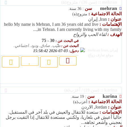
mehran :: (سن 36) / متزوج(ة)
mehran
سن
: 36 سنة.
الحالة الاجتماعية :
متزوج(ة)
عنوان :
Iran, إيران
الإهتمامات :
hello My name is Mehran, I am 36 years old and live
in Tehran. I am currently living with my family,...
الهدف :
لقاء الحب والزواج
30 - 75
في البحث عن :
البحث عن :
طيّب. صادق. ودود. اجتماعي.
دخول:
03-07-2026 15:58:42
karina :: (سن 19) / أعزب(ة)
karina
سن
: 19 سنة.
الحالة الاجتماعية :
أعزب(ة)
عنوان :
Jordan, الاردن
الإهتمامات :
ستعدة للانتقال والعيش في بلد آخر في المستقبل.
حالياً أعيش في بلغاريا، ولكنني مستعدة للانتقال إذا التقيت برجل
يعجبني وأشعر تجاهه...