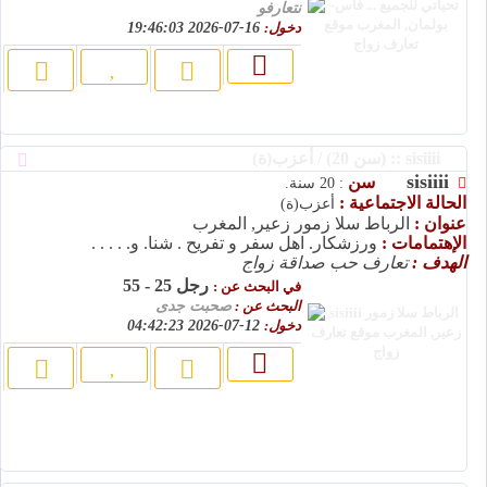
نتعارفو
دخول:
16-07-2026 19:46:03
sisiiii :: (سن 20) / أعزب(ة)
sisiiii
سن
: 20 سنة.
الحالة الاجتماعية :
أعزب(ة)
عنوان :
الرباط سلا زمور زعير, المغرب
الإهتمامات :
ورزشکار. اهل سفر و تفریح . شنا. و. . . . .
الهدف :
تعارف حب صداقة زواج
رجل 25 - 55
في البحث عن :
البحث عن :
صحبت جدی
دخول:
12-07-2026 04:42:23