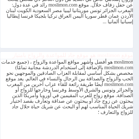
عن حفل زفاف حلال. موقع moslimon.com رائد في عدة دول:
المغرب الجزائر تونس موريتانيا ليبيا مصر السعودية الكويت لبنان
الأردن عمان قطر سوريا اليمن العراق تركيا بلجيكا فرنسا إيطاليا
إسبانيا ألمانيا ...
موقع moslimon هو موقع جاد للمواعدة والزواج بامتياز
moslimon هو أفضل وأشهر مواقع المواعدة والزواج ، (جميع خدمات
moslimon.com بالإضافة إلى استخدام الدردشة مجانية تمامًا)
مخصص بشكل أساسي لمقابلة العزاب الصادقين والموجهين نحو
الحب والزواج والصداقة بين الرجال والنساء في العالم. يعد موقع
moslimon.com أيضًا طريقة رائعة للقاء عزاب آخرين من المغرب
والجزائر وتونس والشرق الأوسط وفرنسا وخارجها للزواج أو
الصداقة. موقع زواج للعرب المقيمين في أوروبا وأمريكا الذين
يبحثون عن زوج جاد أو يبحثون عن صداقة وتعارف بقصد اختيار
شريك الحياة المناسب لهم أو البحث عن شريك حياة حلال جاد
للزواج والتعارف ؛