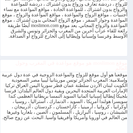
للزواج ، دردشة تعارف وزواج بدون اشتراك ، دردشة للمواعدة
والزواج بدون اشتراك ، للمواعدة الجادة ، مواقع المواعدة مع نساء
أجنبيات ، مواقع الزواج والمواعدة ، مواقع المواعدة والزواج ، موقع
المواعدة وجواز السفر ، موقع الزواج المجاني بدون اشتراك ، موقع
المواعدة والزواج المجاني. يعد موقع moslimon.com أيضًا طريقة
رائعة للقاء عزاب آخرين من المغرب والجزائر وتونس والشرق
الأوسط وفرنسا وإسبانيا وإيطاليا إلى الخارج للزواج أو الصداقة.
موقع moslimon هو موقع مواعدة في المغرب وحول
العالم
موقعنا هو أول موقع للزواج والمواعدة الزوجية في عدة دول عربية
وإسلامية: المغرب الجزائر تونس موريتانيا ليبيا مصر السعودية
الكويت لبنان الأردن سلطنة عمان قطر سوريا اليمن العراق تركيا
الإمارات العربية المتحدة البحرين وبقية دول العالم البلدان: فرنسا
بلجيكا إيطاليا إسبانيا ألمانيا السويد النمسا بريطانيا العظمى كندا
سويسرا هولندا أمريكا ، السويد ، الدنمارك ، أستراليا ، روسيا ،
أوكرانيا ، كرواتيا ، أرمينيا ، كازاخستان ، كردستان ، أذربيجان ،
الشيشان ، روسيا ، البرازيل ، المسلمون ، الصين ، بلغاريا وغيرها
من العالم في أوروبا وأمريكا وأفريقيا وآسيا. البحث عن زوج صالح.