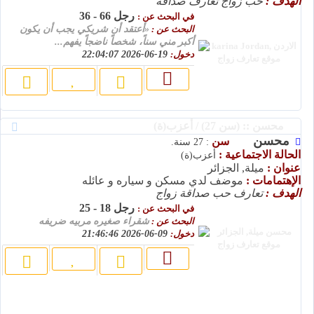
الهدف :
حب زواج تعارف صداقة
رجل 66 - 36
في البحث عن :
البحث عن :
«أعتقد أن شريكي يجب أن يكون
أكبر مني سناً، شخصاً ناضجاً يفهم...
دخول:
19-06-2026 22:04:07
محسن :: (سن 27) / أعزب(ة)
محسن
سن
: 27 سنة.
الحالة الاجتماعية :
أعزب(ة)
عنوان :
ميلة, الجزائر
الإهتمامات :
موضف لدي مسكن و سياره و عائله
الهدف :
تعارف حب صداقة زواج
رجل 18 - 25
في البحث عن :
البحث عن :
شقراء صغيره مربيه ضريفه
دخول:
09-06-2026 21:46:46