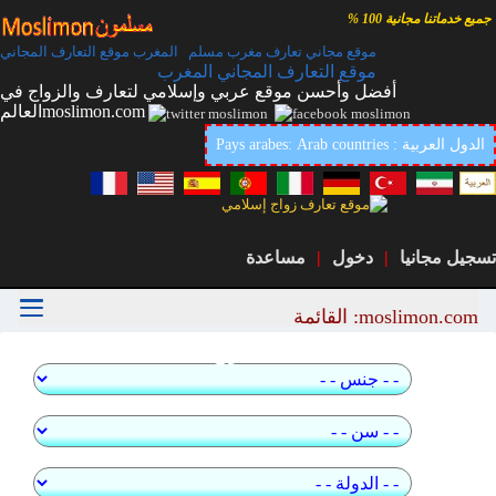
جميع خدماتنا مجانية 100 %
موقع مجاني تعارف مغرب مسلم المغرب موقع التعارف المجاني
موقع التعارف المجاني المغرب
أفضل وأحسن موقع عربي وإسلامي لتعارف والزواج في
العالمmoslimon.com
Pays arabes: Arab countries : الدول العربية
تسجيل مجانيا
|
دخول
|
مساعدة
moslimon.com: القائمة
بحث سريع