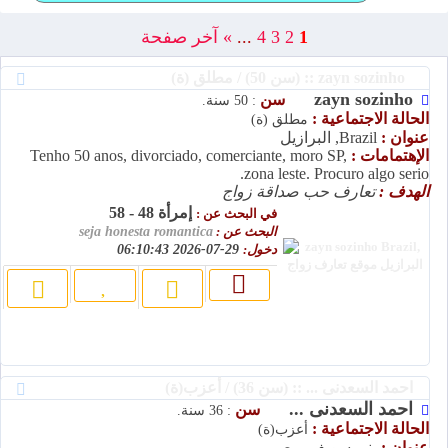
1
2
3
4
...
»
آخر صفحة
zayn sozinho :: (سن 50) / مطلق (ة)
zayn sozinho
سن
: 50 سنة.
الحالة الاجتماعية :
مطلق (ة)
عنوان :
Brazil, البرازيل
الإهتمامات :
Tenho 50 anos, divorciado, comerciante, moro SP,
zona leste. Procuro algo serio.
الهدف :
تعارف حب صداقة زواج
إمرأة 48 - 58
في البحث عن :
البحث عن :
seja honesta romantica
دخول:
29-07-2026 06:10:43
احمد السعدنى ... :: (سن 36) / أعزب(ة)
احمد السعدنى ...
سن
: 36 سنة.
الحالة الاجتماعية :
أعزب(ة)
عنوان :
بني سويف, مصر