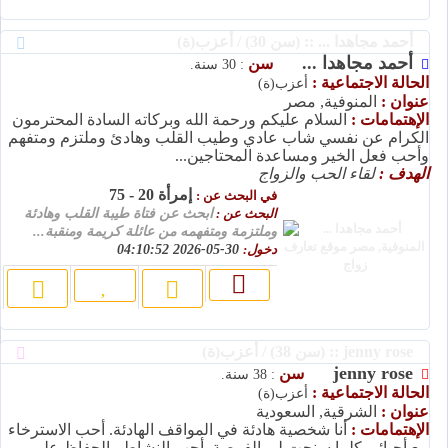
أحمد مجاهدا ... :: (سن 30) / أعزب(ة)
أحمد مجاهدا ...
سن
: 30 سنة.
الحالة الاجتماعية :
أعزب(ة)
عنوان :
المنوفية, مصر
الإهتمامات :
السلام عليكم ورحمة الله وبركاته السادة المحترمون
الكرام عن نفسي شاب عادي وطيب القلب وهادئ وملتزم ومتفهم
وأحب فعل الخير ومساعدة المحتاجين...
الهدف :
لقاء الحب والزواج
إمرأة 20 - 75
في البحث عن :
البحث عن :
ابحث عن فتاة طيبة القلب وهادئة
وملتزمة ومتفهمه من عائلة كريمة ومنقبة...
دخول:
30-05-2026 04:10:52
jenny rose :: (سن 38) / أعزب(ة)
jenny rose
سن
: 38 سنة.
الحالة الاجتماعية :
أعزب(ة)
عنوان :
الشرقية, السعودية
الإهتمامات :
أنا شخصية هادئة في المواقف الهادئة. أحب الاسترخاء
مع أحبائي كلما سنحت لي الفرصة. أحب النشاط والحفاظ على