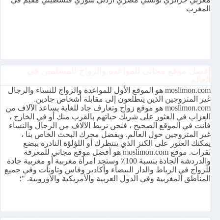
المغرب
أفضل موقع مجاني للمواعدة والزواج للمسلمين في
العالم
moslimon.com هو الموقع الأول للمواعدة والزواج للنساء والرجال
غير المتزوجين الذين يتطلعون إلى مقابلة أشخاص جادين.
moslimon.com هو موقع زواج وتعارف جاد للغاية يساعد الآلاف من
العزاب في العثور على شريك حياتهم بالقرب منك أو في الخارج ،
فأنت في الموقع الصحيح ، فنحن نربط الآلاف من الرجال والنساء
غير المتزوجين حول العالم. وبفضل محرك البحث الخاص بنا ،
يمكنك العثور على الكنز الذي ينتظرك أو اللؤلؤة النادرة ببضع
نقرات. موقع moslimon.com هو أفضل موقع مجاني للمعرفة
والدردشة الجادة بنسبة 100٪ وستجد امرأة مغربية أو مغربية جادة
للزواج في الرباط والدار البيضاء وأكادير وفاس وتاونات وفي جميع
المناطق المغربية وفي الدول العربية والأمريكية والأوروبية. "؛