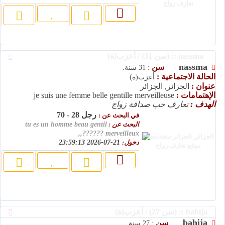
nassma :: (سن 31) / أعزب(ة)
nassma
سن
: 31 سنة.
الحالة الاجتماعية :
أعزب(ة)
عنوان :
الجزائر, الجزائر
الإهتمامات :
je suis une femme belle gentille merveilleuse
الهدف :
تعارف حب صداقة زواج
رجل 28 - 70
في البحث عن :
البحث عن :
tu es un homme beau gentil
merveilleux ??????,,
دخول:
21-07-2026 23:59:13
bahija :: (سن 27) / أعزب(ة)
bahija
سن
: 27 سنة.