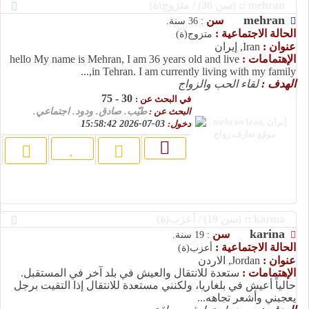
mehran :: (سن 36) / متزوج(ة)
mehran
سن
: 36 سنة.
الحالة الاجتماعية :
متزوج(ة)
عنوان :
Iran, إيران
الإهتمامات :
hello My name is Mehran, I am 36 years old and live
in Tehran. I am currently living with my family,...
الهدف :
لقاء الحب والزواج
30 - 75
في البحث عن :
البحث عن :
طيّب. صادق. ودود. اجتماعي.
دخول:
03-07-2026 15:58:42
karina :: (سن 19) / أعزب(ة)
karina
سن
: 19 سنة.
الحالة الاجتماعية :
أعزب(ة)
عنوان :
Jordan, الاردن
الإهتمامات :
ستعدة للانتقال والعيش في بلد آخر في المستقبل.
حالياً أعيش في بلغاريا، ولكنني مستعدة للانتقال إذا التقيت برجل
يعجبني وأشعر تجاهه...