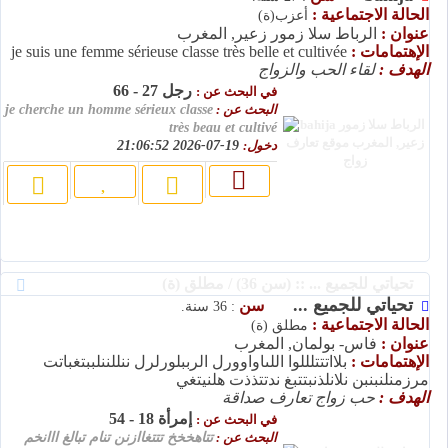
الحالة الاجتماعية :
أعزب(ة)
عنوان :
الرباط سلا زمور زعير, المغرب
الإهتمامات :
je suis une femme sérieuse classe très belle et cultivée
الهدف :
لقاء الحب والزواج
رجل 27 - 66
في البحث عن :
البحث عن :
je cherche un homme sérieux classe
très beau et cultivé
دخول:
19-07-2026 21:06:52
تحياتي للجميع ... :: (سن 36) / مطلق (ة)
تحياتي للجميع ...
سن
: 36 سنة.
الحالة الاجتماعية :
مطلق (ة)
عنوان :
فاس- بولمان, المغرب
الإهتمامات :
بلااتتتلللوا اللىاواوورل الرببلورلرل ننللننلببتغباتت
مرزمنلنبنبن نلانلذنبتتبغ ندتتذذت هلنيتغي
الهدف :
حب زواج تعارف صداقة
إمرأة 18 - 54
في البحث عن :
البحث عن :
تتاهخخخ تتتغاازنن تنام تبالغ ااانخم