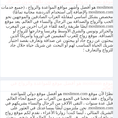
موقع تعارف وزواج عالمي جاد بدون تكلفة بدون اشتراك
moslimon هو أفضل وأشهر مواقع المواعدة والزواج ، (جميع خدمات
moslimon.com بالإضافة إلى استخدام الدردشة مجانية تمامًا)
مخصص بشكل أساسي لمقابلة العزاب الصادقين والموجهين نحو
الحب والزواج والصداقة بين الرجال والنساء في العالم. يعد موقع
moslimon.com أيضًا طريقة رائعة للقاء عزاب آخرين من المغرب
والجزائر وتونس والشرق الأوسط وفرنسا وخارجها للزواج أو
الصداقة. موقع زواج للعرب المقيمين في أوروبا وأمريكا الذين
يبحثون عن زوج جاد أو يبحثون عن صداقة وتعارف بقصد اختيار
شريك الحياة المناسب لهم أو البحث عن شريك حياة حلال جاد
للزواج والتعارف ؛
موقع moslimon هو أفضل موقع للمواعدة والزواج في
العالم
نظرًا لأن موقع moslimon.com هو أفضل موقع دولي للمواعدة
والزواج ، فقد نجحنا في الجمع بين العزاب من جميع أنحاء العالم.
قبل عدة سنوات ، التقى الآلاف من الرجال والنساء بشريكهم في
moslimon.com. نحن ملتزمون أيضًا بمساعدتك في العثور على
الشريك المثالي ، أينما كنت! زوارنا الأعزاء ، نقدم لكم موقع زواج
وزواج إسلامي خاص في العديد من دول العالم لأي شخص يبحث