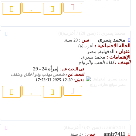
محمد يسرى :: (سن 29) / أعزب(ة)
محمد يسرى
سن
: 29 سنة.
الحالة الاجتماعية :
أعزب(ة)
عنوان :
الدقهلية, مصر
الإهتمامات :
محمد يسرى
الهدف :
لقاء الحب والزواج
إمرأة 24 - 29
في البحث عن :
البحث عن :
شخص مهذب وذو اخلاق ومثقف
دخول:
20-12-2025 17:53:33
amir7411 :: (سن 37) / أعزب(ة)
amir7411
سن
: 37 سنة.