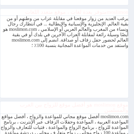
moslimonمتوفر بعدة لغات ، موقع متعدد اللغات
يرغب العديد من زوار موقعنا في مقابلة عزاب من وطنهم أو من
بقية العالم. الإنجليزية والإسبانية والإيطالية ... في انتظارك رجال
ونساء من المغرب والعالم العربي أو الإسلامي ، moslimon.com هو
أيضًا وسيلة رائعة لمقابلة العزاب الآخرين في بلدك أو في بقية
العالم لحضور حفل زفاف أو صداقة. انضم إلى moslimon.com
واستفد من خدمات المواعدة المجانية بنسبة 100٪ ؛
موقع moslimon هو أفضل موقع للزواج بين العرب
والمسلمين
moslimon.com أفضل موقع مجاني للمواعدة والزواج ، أفضل مواقع
المواعدة العربية ، المواعدة وحفلات الزفاف عبر الإنترنت ، برنامج
المواعدة للزواج ، برنامج الزواج والمواعدة ، فتيات للتعارف والزواج
، مواعدة 100 زواج مجاني ، زواج وتعارف مجاني ، دردشة مواعدة