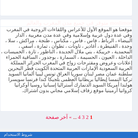
moslimon متوفر في جميع مدن المغرب والعالم
موقعنا هو الموقع الأول للأعراس واللقاءات الزوجية في المغرب
وفي عدة دول عربية وإسلامية وفي عدة مدن مغربية ، الدار
البيضاء ، الرباط ، فاس ، فاس ، مكناس ، طنجة ، مراكش ، سلا ،
وجدة ، القنيطرة ، أغادير ، تاونات ، تطوان ، تمارة ، آسفي ،
المحمدية ، خريبكة ، بني ملال الجديدة ، الناظور ، تازة ، الخميسات ،
الداخلة ، العيون ، الحسيمة ، السمارة ، بوجدور ، الساقية الحمراء
إعلانات وعروض ومقترحات زواج في المغرب الجزائر المملكة
العربية السعودية الإمارات العربية المتحدة الكويت قطر البحرين
سلطنة عمان مصر لبنان سوريا العراق تونس ليبيا ألمانيا السويد
تركيا النمسا إيطاليا بريطانيا العظمى بلجيكا كندا فرنسا سويسرا
هولندا أمريكا السويد الدنمارك أستراليا إسبانيا روسيا أوكرانيا
كرواتيا أرمينيا موقع زفاف إسلامي مجاني بدون اشتراك.
1
2
3
4
...
»
آخر صفحة
moslimon.com موقع زواج وتعارف مجاني المغرب عربي مسلم
شروط الاستخدام