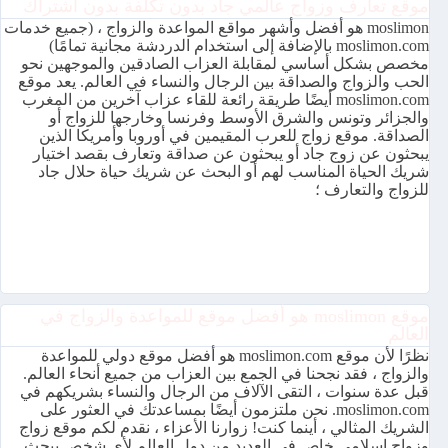
موقع تعارف وزواج عالمي جاد بدون تكلفة بدون اشتراك
moslimon هو أفضل وأشهر مواقع المواعدة والزواج ، (جميع خدمات
moslimon.com بالإضافة إلى استخدام الدردشة مجانية تمامًا)
مخصص بشكل أساسي لمقابلة العزاب الصادقين والموجهين نحو
الحب والزواج والصداقة بين الرجال والنساء في العالم. يعد موقع
moslimon.com أيضًا طريقة رائعة للقاء عزاب آخرين من المغرب
والجزائر وتونس والشرق الأوسط وفرنسا وخارجها للزواج أو
الصداقة. موقع زواج للعرب المقيمين في أوروبا وأمريكا الذين
يبحثون عن زوج جاد أو يبحثون عن صداقة وتعارف بقصد اختيار
شريك الحياة المناسب لهم أو البحث عن شريك حياة حلال جاد
للزواج والتعارف ؛
موقع moslimon هو أفضل موقع للمواعدة والزواج في
العالم
نظرًا لأن موقع moslimon.com هو أفضل موقع دولي للمواعدة
والزواج ، فقد نجحنا في الجمع بين العزاب من جميع أنحاء العالم.
قبل عدة سنوات ، التقى الآلاف من الرجال والنساء بشريكهم في
moslimon.com. نحن ملتزمون أيضًا بمساعدتك في العثور على
الشريك المثالي ، أينما كنت! زوارنا الأعزاء ، نقدم لكم موقع زواج
وزواج إسلامي خاص في العديد من دول العالم لأي شخص يبحث