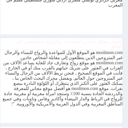
المغرب
أفضل موقع مجاني للمواعدة والزواج للمسلمين في
العالم
moslimon.com هو الموقع الأول للمواعدة والزواج للنساء والرجال
غير المتزوجين الذين يتطلعون إلى مقابلة أشخاص جادين.
moslimon.com هو موقع زواج وتعارف جاد للغاية يساعد الآلاف من
العزاب في العثور على شريك حياتهم بالقرب منك أو في الخارج ،
فأنت في الموقع الصحيح ، فنحن نربط الآلاف من الرجال والنساء
غير المتزوجين حول العالم. وبفضل محرك البحث الخاص بنا ،
يمكنك العثور على الكنز الذي ينتظرك أو اللؤلؤة النادرة ببضع
نقرات. موقع moslimon.com هو أفضل موقع مجاني للمعرفة
والدردشة الجادة بنسبة 100٪ وستجد امرأة مغربية أو مغربية جادة
للزواج في الرباط والدار البيضاء وأكادير وفاس وتاونات وفي جميع
المناطق المغربية وفي الدول العربية والأمريكية والأوروبية. "؛