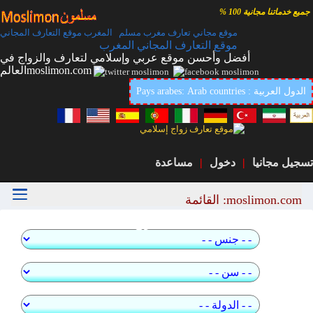
جميع خدماتنا مجانية 100 %
موقع مجاني تعارف مغرب مسلم المغرب موقع التعارف المجاني
موقع التعارف المجاني المغرب
أفضل وأحسن موقع عربي وإسلامي لتعارف والزواج في
العالمmoslimon.com
Pays arabes: Arab countries : الدول العربية
تسجيل مجانيا
|
دخول
|
مساعدة
moslimon.com: القائمة
بحث سريع