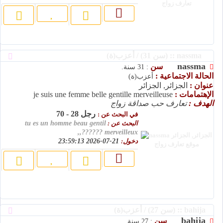
nassma :: (سن 31) / أعزب(ة)
nassma
سن
: 31 سنة.
الحالة الاجتماعية :
أعزب(ة)
عنوان :
الجزائر, الجزائر
الإهتمامات :
je suis une femme belle gentille merveilleuse
الهدف :
تعارف حب صداقة زواج
رجل 28 - 70
في البحث عن :
البحث عن :
tu es un homme beau gentil
merveilleux ??????,,
دخول:
21-07-2026 23:59:13
bahija :: (سن 27) / أعزب(ة)
bahija
سن
: 27 سنة.