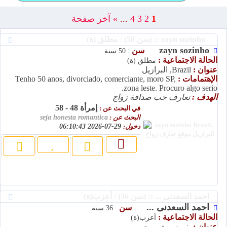
1
2
3
4
...
»
آخر صفحة
zayn sozinho :: (سن 50) / مطلق (ة)
zayn sozinho
سن
: 50 سنة.
الحالة الاجتماعية :
مطلق (ة)
عنوان :
Brazil, البرازيل
الإهتمامات :
Tenho 50 anos, divorciado, comerciante, moro SP,
zona leste. Procuro algo serio.
الهدف :
تعارف حب صداقة زواج
إمرأة 48 - 58
في البحث عن :
البحث عن :
seja honesta romantica
دخول:
29-07-2026 06:10:43
احمد السعدنى ... :: (سن 36) / أعزب(ة)
احمد السعدنى ...
سن
: 36 سنة.
الحالة الاجتماعية :
أعزب(ة)
عنوان :
بني سويف, مصر