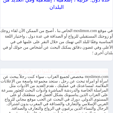
البلدان
موقع moslimon.com للمواعدة والزواج متاح بعدة لغات ومجاني
100٪
في موقع moslimon.com الخاص بنا ، أصبح من الممكن الآن لقاء زوجك
أو زوجتك المستقبلي للزواج أو الصداقة في عدة دول ، واختيار اللغة
المناسبة وفقًا للبلد التي تهمك من خلال النقر على علمها في في
الأعلى وفي غضون دقائق يمكنك البحث عن أشخاص من حولك أو في
بلدان أخرى ؛
moslimon.com هو موقع حديث للمواعدة والزواج:
moslimon.com مخصص لجميع العزاب ، سواء كنت رجلاً يبحث عن
امرأة أو امرأة تبحث عن رجل ، ستجد مجموعة واسعة من الإعلانات
الملائمة. لمساعدتك في عمليتك ، نقدم العديد من الأدوات مثل
المراسلة الخاصة والدردشة المباشرة وأدوات البحث للعثور بسرعة
على العزاب الذين يناسبونك بشكل أفضل في منطقتك أو على
المستوى الدولي. دورك في البحث عن الحب موقع مجاني للزواج
العربي الإسلامي والتعارف والصداقة في المغرب بدون اشتراك.
الرجال والنساء الذين يرغبون في الزواج والتعارف والصداقة.
مغربي جزائري تونسي مصري أردني سوري فلسطيني مقيم في