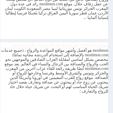
عن حفل زفاف حلال. موقع moslimon.com رائد في عدة دول:
المغرب الجزائر تونس موريتانيا ليبيا مصر السعودية الكويت لبنان
الأردن عمان قطر سوريا اليمن العراق تركيا بلجيكا فرنسا إيطاليا
إسبانيا ألمانيا ...
موقع moslimon هو موقع جاد للمواعدة والزواج بامتياز
moslimon هو أفضل وأشهر مواقع المواعدة والزواج ، (جميع خدمات
moslimon.com بالإضافة إلى استخدام الدردشة مجانية تمامًا)
مخصص بشكل أساسي لمقابلة العزاب الصادقين والموجهين نحو
الحب والزواج والصداقة بين الرجال والنساء في العالم. يعد موقع
moslimon.com أيضًا طريقة رائعة للقاء عزاب آخرين من المغرب
والجزائر وتونس والشرق الأوسط وفرنسا وخارجها للزواج أو
الصداقة. موقع زواج للعرب المقيمين في أوروبا وأمريكا الذين
يبحثون عن زوج جاد أو يبحثون عن صداقة وتعارف بقصد اختيار
شريك الحياة المناسب لهم أو البحث عن شريك حياة حلال جاد
للزواج والتعارف ؛