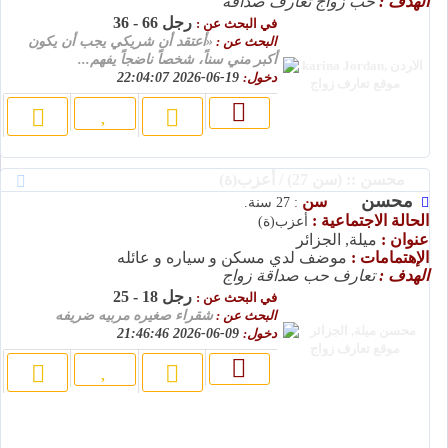
الهدف :
حب زواج تعارف صداقة
رجل 66 - 36
في البحث عن :
البحث عن :
«أعتقد أن شريكي يجب أن يكون
أكبر مني سناً، شخصاً ناضجاً يفهم...
دخول:
19-06-2026 22:04:07
محسن :: (سن 27) / أعزب(ة)
محسن
سن
: 27 سنة.
الحالة الاجتماعية :
أعزب(ة)
عنوان :
ميلة, الجزائر
الإهتمامات :
موضف لدي مسكن و سياره و عائله
الهدف :
تعارف حب صداقة زواج
رجل 18 - 25
في البحث عن :
البحث عن :
شقراء صغيره مربيه ضريفه
دخول:
09-06-2026 21:46:46