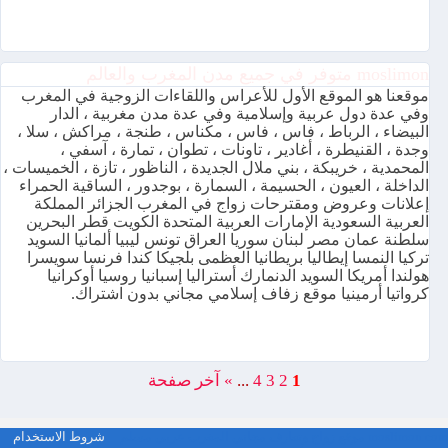
moslimon متوفر في جميع مدن المغرب والعالم
موقعنا هو الموقع الأول للأعراس واللقاءات الزوجية في المغرب
وفي عدة دول عربية وإسلامية وفي عدة مدن مغربية ، الدار
البيضاء ، الرباط ، فاس ، فاس ، مكناس ، طنجة ، مراكش ، سلا ،
وجدة ، القنيطرة ، أغادير ، تاونات ، تطوان ، تمارة ، آسفي ،
المحمدية ، خريبكة ، بني ملال الجديدة ، الناظور ، تازة ، الخميسات ،
الداخلة ، العيون ، الحسيمة ، السمارة ، بوجدور ، الساقية الحمراء
إعلانات وعروض ومقترحات زواج في المغرب الجزائر المملكة
العربية السعودية الإمارات العربية المتحدة الكويت قطر البحرين
سلطنة عمان مصر لبنان سوريا العراق تونس ليبيا ألمانيا السويد
تركيا النمسا إيطاليا بريطانيا العظمى بلجيكا كندا فرنسا سويسرا
هولندا أمريكا السويد الدنمارك أستراليا إسبانيا روسيا أوكرانيا
كرواتيا أرمينيا موقع زفاف إسلامي مجاني بدون اشتراك.
1
2
3
4
...
»
آخر صفحة
moslimon.com موقع زواج وتعارف مجاني المغرب عربي مسلم
شروط الاستخدام