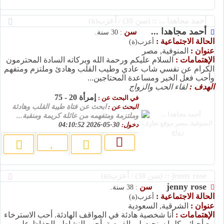
أحمد مجاهدا ... :: (سن 30) / أعزب(ة)
أحمد مجاهدا ...
سن
: 30 سنة.
الحالة الاجتماعية :
أعزب(ة)
عنوان :
المنوفية, مصر
الإهتمامات :
السلام عليكم ورحمة الله وبركاته السادة المحترمون
الكرام عن نفسي شاب عادي وطيب القلب وهادئ وملتزم ومتفهم
وأحب فعل الخير ومساعدة المحتاجين...
الهدف :
لقاء الحب والزواج
إمرأة 20 - 75
في البحث عن :
البحث عن :
ابحث عن فتاة طيبة القلب وهادئة
وملتزمة ومتفهمه من عائلة كريمة ومنقبة...
دخول:
30-05-2026 04:10:52
jenny rose :: (سن 38) / أعزب(ة)
jenny rose
سن
: 38 سنة.
الحالة الاجتماعية :
أعزب(ة)
عنوان :
الشرقية, السعودية
الإهتمامات :
أنا شخصية هادئة في المواقف الهادئة. أحب الاسترخاء
مع أحبائي كلما سنحت لي الفرصة. أحب النشاط والحفاظ على