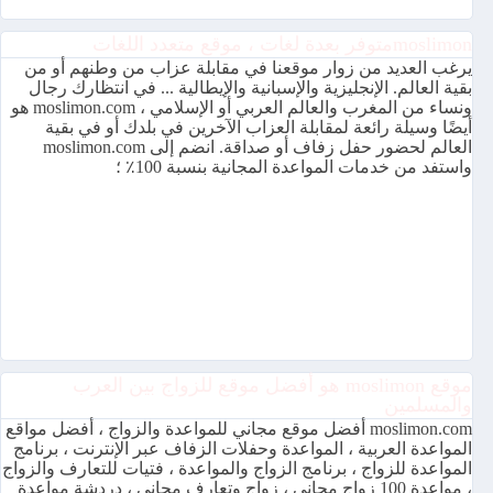
moslimonمتوفر بعدة لغات ، موقع متعدد اللغات
يرغب العديد من زوار موقعنا في مقابلة عزاب من وطنهم أو من
بقية العالم. الإنجليزية والإسبانية والإيطالية ... في انتظارك رجال
ونساء من المغرب والعالم العربي أو الإسلامي ، moslimon.com هو
أيضًا وسيلة رائعة لمقابلة العزاب الآخرين في بلدك أو في بقية
العالم لحضور حفل زفاف أو صداقة. انضم إلى moslimon.com
واستفد من خدمات المواعدة المجانية بنسبة 100٪ ؛
موقع moslimon هو أفضل موقع للزواج بين العرب
والمسلمين
moslimon.com أفضل موقع مجاني للمواعدة والزواج ، أفضل مواقع
المواعدة العربية ، المواعدة وحفلات الزفاف عبر الإنترنت ، برنامج
المواعدة للزواج ، برنامج الزواج والمواعدة ، فتيات للتعارف والزواج
، مواعدة 100 زواج مجاني ، زواج وتعارف مجاني ، دردشة مواعدة