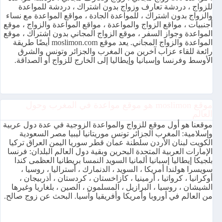
للزواج ، دردشة تعارف وزواج بدون اشتراك ، دردشة للمواعدة
والزواج بدون اشتراك ، للمواعدة الجادة ، مواقع المواعدة مع نساء
أجنبيات ، مواقع الزواج والمواعدة ، مواقع المواعدة والزواج ، موقع
المواعدة وجواز السفر ، موقع الزواج المجاني بدون اشتراك ، موقع
المواعدة والزواج المجاني. يعد موقع moslimon.com أيضًا طريقة
رائعة للقاء عزاب آخرين من المغرب والجزائر وتونس والشرق
الأوسط وفرنسا وإسبانيا وإيطاليا إلى الخارج للزواج أو الصداقة.
موقع moslimon هو موقع مواعدة في المغرب وحول
العالم
موقعنا هو أول موقع للزواج والمواعدة الزوجية في عدة دول عربية
وإسلامية: المغرب الجزائر تونس موريتانيا ليبيا مصر السعودية
الكويت لبنان الأردن سلطنة عمان قطر سوريا اليمن العراق تركيا
الإمارات العربية المتحدة البحرين وبقية دول العالم البلدان: فرنسا
بلجيكا إيطاليا إسبانيا ألمانيا السويد النمسا بريطانيا العظمى كندا
سويسرا هولندا أمريكا ، السويد ، الدنمارك ، أستراليا ، روسيا ،
أوكرانيا ، كرواتيا ، أرمينيا ، كازاخستان ، كردستان ، أذربيجان ،
الشيشان ، روسيا ، البرازيل ، المسلمون ، الصين ، بلغاريا وغيرها
من العالم في أوروبا وأمريكا وأفريقيا وآسيا. البحث عن زوج صالح.