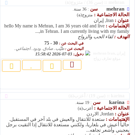
mehran :: (سن 36) / متزوج(ة)
mehran
سن
: 36 سنة.
الحالة الاجتماعية :
متزوج(ة)
عنوان :
Iran, إيران
الإهتمامات :
hello My name is Mehran, I am 36 years old and live
in Tehran. I am currently living with my family,...
الهدف :
لقاء الحب والزواج
30 - 75
في البحث عن :
البحث عن :
طيّب. صادق. ودود. اجتماعي.
دخول:
03-07-2026 15:58:42
karina :: (سن 19) / أعزب(ة)
karina
سن
: 19 سنة.
الحالة الاجتماعية :
أعزب(ة)
عنوان :
Jordan, الاردن
الإهتمامات :
ستعدة للانتقال والعيش في بلد آخر في المستقبل.
حالياً أعيش في بلغاريا، ولكنني مستعدة للانتقال إذا التقيت برجل
يعجبني وأشعر تجاهه...