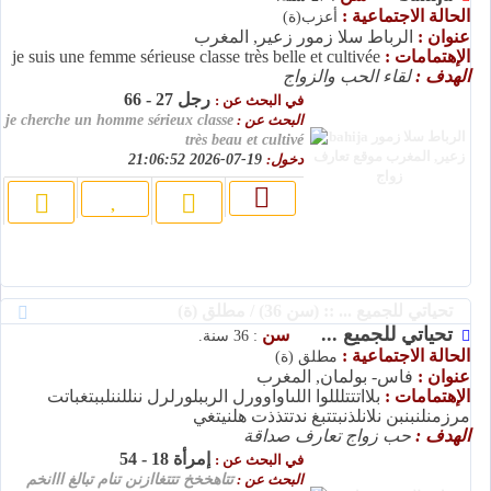
الحالة الاجتماعية :
أعزب(ة)
عنوان :
الرباط سلا زمور زعير, المغرب
الإهتمامات :
je suis une femme sérieuse classe très belle et cultivée
الهدف :
لقاء الحب والزواج
رجل 27 - 66
في البحث عن :
البحث عن :
je cherche un homme sérieux classe
très beau et cultivé
دخول:
19-07-2026 21:06:52
تحياتي للجميع ... :: (سن 36) / مطلق (ة)
تحياتي للجميع ...
سن
: 36 سنة.
الحالة الاجتماعية :
مطلق (ة)
عنوان :
فاس- بولمان, المغرب
الإهتمامات :
بلااتتتلللوا اللىاواوورل الرببلورلرل ننللننلببتغباتت
مرزمنلنبنبن نلانلذنبتتبغ ندتتذذت هلنيتغي
الهدف :
حب زواج تعارف صداقة
إمرأة 18 - 54
في البحث عن :
البحث عن :
تتاهخخخ تتتغاازنن تنام تبالغ ااانخم