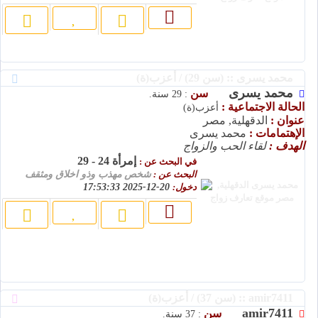
محمد يسرى :: (سن 29) / أعزب(ة)
محمد يسرى
سن
: 29 سنة.
الحالة الاجتماعية :
أعزب(ة)
عنوان :
الدقهلية, مصر
الإهتمامات :
محمد يسرى
الهدف :
لقاء الحب والزواج
إمرأة 24 - 29
في البحث عن :
البحث عن :
شخص مهذب وذو اخلاق ومثقف
دخول:
20-12-2025 17:53:33
amir7411 :: (سن 37) / أعزب(ة)
amir7411
سن
: 37 سنة.