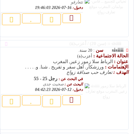
نتعارفو
دخول:
16-07-2026 19:46:03
sisiiii :: (سن 20) / أعزب(ة)
sisiiii
سن
: 20 سنة.
الحالة الاجتماعية :
أعزب(ة)
عنوان :
الرباط سلا زمور زعير, المغرب
الإهتمامات :
ورزشکار. اهل سفر و تفریح . شنا. و. . . . .
الهدف :
تعارف حب صداقة زواج
رجل 25 - 55
في البحث عن :
البحث عن :
صحبت جدی
دخول:
12-07-2026 04:42:23