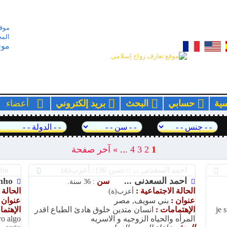
موقع
المج
موق
سية
حسابي
البحث
بريد إلكتروني
أعضا
1
2
3
4
...
»
آخر صفحة
احمد السعدنى ... :: (سن 36) / أعزب(ة)
zayn sozinho :: (سن 50) / مطلق (ة)
احمد السعدنى ...
inho
سن
: 36 سنة.
الحالة الاجتماعية :
الحالة 
أعزب(ة)
عنوان :
بني سويف, مصر
عنوان 
je 
الإهتمامات :
انسان متدين خلوق هادئ الطباع اقدر
الإهتم
المرأه والحياه الزوجيه و الاسريه
ro algo