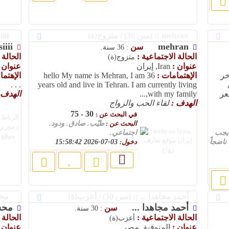
mehran :: (سن 36) / متزوج(ة)
sisiiii :: (سن 20) / أعزب(ة)
siiii
mehran
سن
: 36 سنة.
الحالة الاجتماعية :
الحالة 
متزوج(ة)
عنوان :
Iran, إيران
عنوان 
خر
الإهتمامات :
hello My name is Mehran, I am 36
الإهتم
. . .
years old and live in Tehran. I am currently living
عر
with my family,...
الهدف 
الهدف :
لقاء الحب والزواج
30 - 75
في البحث عن :
البحث عن :
طيّب. صادق. ودود.
يجب
اجتماعي.
ناضجاً
دخول:
03-07-2026 15:58:42
أحمد مجاهدا ... :: (سن 30) / أعزب(ة)
محسن :: 
أحمد مجاهدا ...
مح
سن
: 30 سنة.
الحالة الاجتماعية :
الحالة 
أعزب(ة)
عنوان :
المنوفية, مصر
عنوان 