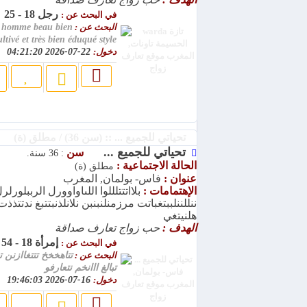
رجل 18 - 25
في البحث عن :
البحث عن :
n homme beau bien
ultivé et très bien éduqué style
دخول:
22-07-2026 04:21:20
تحياتي للجميع ... :: (سن 36) / مطلق (ة)
تحياتي للجميع ...
سن
: 36 سنة.
الحالة الاجتماعية :
مطلق (ة)
عنوان :
فاس- بولمان, المغرب
الإهتمامات :
بلااتتتلللوا اللىاواوورل الرببلورلر
ننللننلببتغباتت مرزمنلنبنبن نلانلذنبتتبغ ندتتذذت
هلنيتغي
الهدف :
حب زواج تعارف صداقة
إمرأة 18 - 54
في البحث عن :
البحث عن :
تتاهخخخ تتتغاازنن ت
تبالغ ااانخم نتعارفو
دخول:
16-07-2026 19:46:03