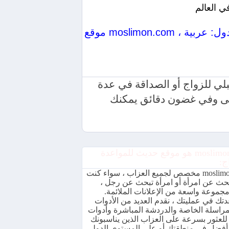
ي العالم
موقع moslimon.com الخاص بنا: أفضل موقع في عالم الاجتماعات وحفلات الزفاف والصداقات موجود في عدة دول: عربية ،
المستقبلي للزواج أو الصداقة في عدة
أعلى وفي غضون دقائق يمكنك
moslimon.com هو موقع حديث للمواعدة
ج:
moslimon.com مخصص لجميع العزاب ، سواء كنت
يبحث عن امرأة أو امرأة تبحث عن رجل ،
جموعة واسعة من الإعلانات الملائمة.
تك في عمليتك ، نقدم العديد من الأدوات
مراسلة الخاصة والدردشة المباشرة وأدوات
للعثور بسرعة على العزاب الذين يناسبونك
فضل في منطقتك أو على المستوى الدولي.