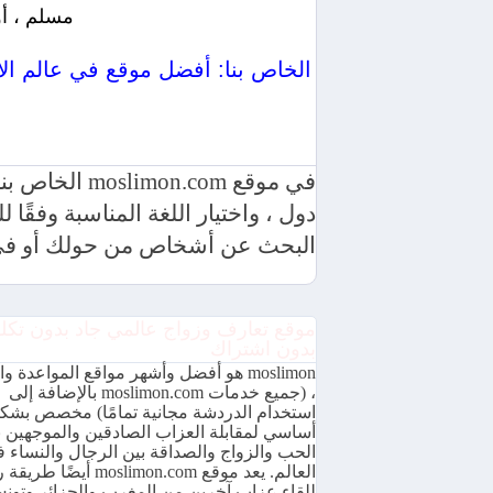
مسلم ، أو
موقع moslimon.com
في موقع com
دول ، واختيار اللغة المناسبة وفقً
البحث عن أشخاص من حولك أو في 
موقع تعارف وزواج عالمي جاد بدون تكل
بدون اشتراك
moslimon هو أفضل وأشهر مواقع المواعدة و
، (جميع خدمات moslimon.com بالإضافة إلى
استخدام الدردشة مجانية تمامًا) مخصص بشك
أساسي لمقابلة العزاب الصادقين والموجهين ن
الحب والزواج والصداقة بين الرجال والنساء 
العالم. يعد موقع moslimon.com أيضًا 
للقاء عزاب آخرين من المغرب والجزائر وتون