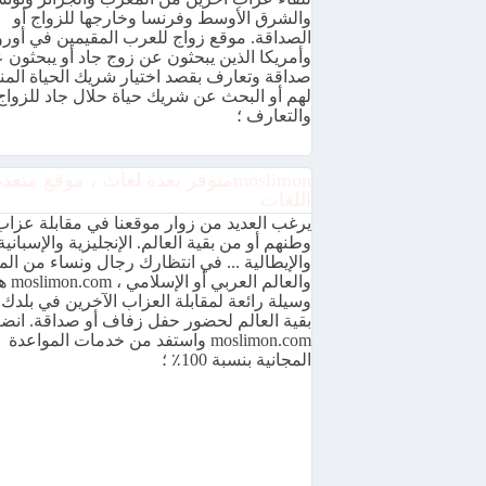
والشرق الأوسط وفرنسا وخارجها للزواج أو
الصداقة. موقع زواج للعرب المقيمين في أورو
وأمريكا الذين يبحثون عن زوج جاد أو يبحثون 
صداقة وتعارف بقصد اختيار شريك الحياة الم
لهم أو البحث عن شريك حياة حلال جاد للزواج
والتعارف ؛
moslimonمتوفر بعدة لغات ، موقع متعدد
اللغات
يرغب العديد من زوار موقعنا في مقابلة عزا
وطنهم أو من بقية العالم. الإنجليزية والإسبانية
والإيطالية ... في انتظارك رجال ونساء من ال
والعالم ال
وسيلة رائعة لمقابلة العزاب الآخرين في بلدك 
بقية العالم لحضور حفل زفاف أو صداقة. انض
moslimon.com واستفد من خدمات المواعدة
المجانية بنسبة 100٪ ؛