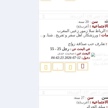
si
سن
: 20 سنة.
الاجتماعية :
أعزب(ة)
:
الرباط سلا زمور زعير, المغرب
امات :
ورزشکار. اهل سفر و تفریح . شنا. و. .
:
تعارف حب صداقة زواج
رجل 25 - 55
في البحث عن :
البحث عن :
صحبت جدی
دخول:
12-07-2026 04:42:23
(سن 27) / أعزب(ة)
سن
سن
: 27 سنة.
الاجتماعية :
أعزب(ة)
:
ميلة, الجزائر