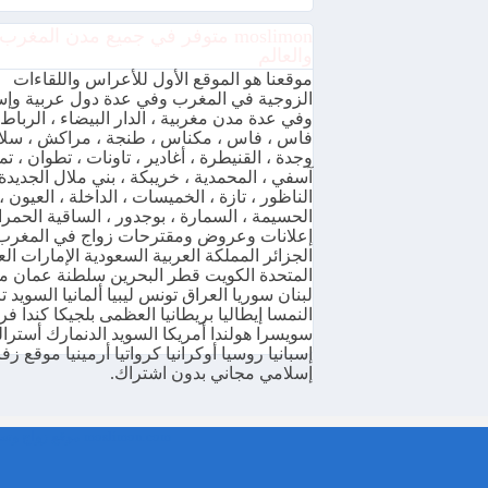
moslimon متوفر في جميع مدن المغرب
والعالم
موقعنا هو الموقع الأول للأعراس واللقاءات
الزوجية في المغرب وفي عدة دول عربية وإس
وفي عدة مدن مغربية ، الدار البيضاء ، الرباط 
فاس ، فاس ، مكناس ، طنجة ، مراكش ، سلا 
وجدة ، القنيطرة ، أغادير ، تاونات ، تطوان ، تما
آسفي ، المحمدية ، خريبكة ، بني ملال الجديدة 
الناظور ، تازة ، الخميسات ، الداخلة ، العيون ،
الحسيمة ، السمارة ، بوجدور ، الساقية الحمرا
إعلانات وعروض ومقترحات زواج في المغرب
الجزائر المملكة العربية السعودية الإمارات الع
المتحدة الكويت قطر البحرين سلطنة عمان 
لبنان سوريا العراق تونس ليبيا ألمانيا السويد ت
النمسا إيطاليا بريطانيا العظمى بلجيكا كندا فر
سويسرا هولندا أمريكا السويد الدنمارك أسترالي
إسبانيا روسيا أوكرانيا كرواتيا أرمينيا موقع ز
إسلامي مجاني بدون اشتراك.
moslimon.com موقع زواج وتعارف مجاني المغرب عربي مسلم