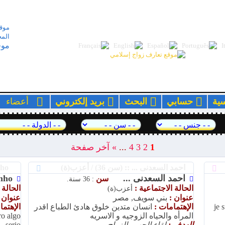
موقع
المج
موق
سية
حسابي
البحث
بريد إلكتروني
أعضا
1
2
3
4
...
»
آخر صفحة
احمد السعدنى ... :: (سن 36) / أعزب(ة)
zayn sozinho :: (سن 50) / مطلق (ة)
احمد السعدنى ...
inho
سن
: 36 سنة.
الحالة الاجتماعية :
الحالة 
أعزب(ة)
عنوان :
بني سويف, مصر
عنوان 
je 
الإهتمامات :
انسان متدين خلوق هادئ الطباع اقدر
الإهتم
المرأه والحياه الزوجيه و الاسريه
ro algo
الهدف :
لقاء الحب والزواج
serio.