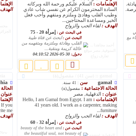
دئة.
الإهتمامات :
السلام عليكم ورحمة الله وبركاته
الإهتم
رصة.
السادة المحترمون الكرام عن نفسي شاب عادي
الهدف 
وطيب القلب وهادئ وملتزم ومتفهم وأحب فعل
الخير ومساعدة المحتاجين...
الهدف :
لقاء الحب والزواج
إمرأة 20 - 75
ي
في البحث عن :
اء مع
البحث عن :
ابحث عن فتاة طيبة
القلب وهادئة وملتزمة ومتفهمه من
عائلة كريمة ومنقبة...
دخول:
30-05-2026 04:10:52
gamal :: (سن 41) / مفصول(ة)
sophia :: (سن 23) / أعزب(ة)
hia
gamal
سن
: 41 سنة.
الحالة الاجتماعية :
الحالة 
مفصول(ة)
عنوان :
الدقهلية, مصر
عنوان 
الإهتمامات :
Hello, I am Gamal from Egypt. I am
الإهتم
 If you
41 years old. I work as a carpenter, making
 me, ...
furniture...
الهدف :
لقاء الحب والزواج
الهدف 
إمرأة 32 - 60
k
في البحث عن :
البحث عن :
beauty of the heart and
the beautiful soul, not beauty of