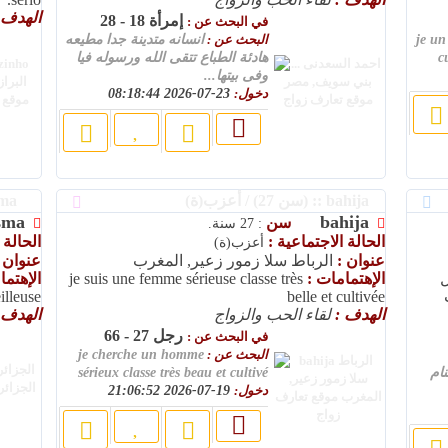
الهدف 
إمرأة 18 - 28
في البحث عن :
je u
البحث عن :
انسانه متدينة جدا مطيعه
c
هادئة الطباع تتقى الله ورسوله فيا
وفى بيتها...
دخول:
23-07-2026 08:18:44
bahija :: (سن 27) / أعزب(ة)
nassma :: (سن 31) / أعزب(ة)
sma
bahija
سن
: 27 سنة.
الحالة الاجتماعية :
الحالة 
أعزب(ة)
عنوان :
الرباط سلا زمور زعير, المغرب
عنوان 
ل
الإهتمامات :
je suis une femme sérieuse classe très
الإهتم
illeuse
belle et cultivée
الهدف :
لقاء الحب والزواج
الهدف 
رجل 27 - 66
في البحث عن :
البحث عن :
je cherche un homme
نام
sérieux classe très beau et cultivé
دخول:
19-07-2026 21:06:52