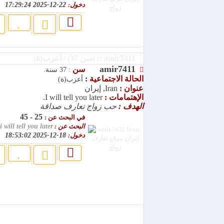
دخول:
22-12-2025 17:29:24
amir7411 :: (سن 37) / أعزب(ة)
amir7411
سن
: 37 سنة.
الحالة الاجتماعية :
أعزب(ة)
عنوان :
Iran, إيران
الإهتمامات :
I will tell you later.
الهدف :
حب زواج تعارف صداقة
25 - 45
في البحث عن :
البحث عن :
i will tell you later.
دخول:
18-12-2025 18:53:02