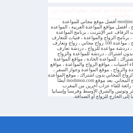
موقع moslimon هو أفضل موقع للزواج بين
 والمسلمين
moslimon.com أفضل موقع مجاني للمواعدة
 ، أفضل مواقع المواعدة العربية ، المواعدة
الزفاف عبر الإنترنت ، برنامج المواعدة
، برنامج الزواج والمواعدة ، فتيات للتعارف
والزواج ، مواعدة 100 زواج مجاني ، زواج وتعارف
، دردشة مواعدة للزواج ، دردشة تعارف
بدون اشتراك ، دردشة للمواعدة والزواج
تراك ، للمواعدة الجادة ، مواقع المواعدة
 أجنبيات ، مواقع الزواج والمواعدة ، مواقع
ة والزواج ، موقع المواعدة وجواز السفر ،
لزواج المجاني بدون اشتراك ، موقع المواعدة
والزواج المجاني. يعد موقع moslimon.com أيضًا
رائعة للقاء عزاب آخرين من المغرب
ئر وتونس والشرق الأوسط وفرنسا وإسبانيا
ا إلى الخارج للزواج أو الصداقة.
وقع تعارف زواج عربي مسلم