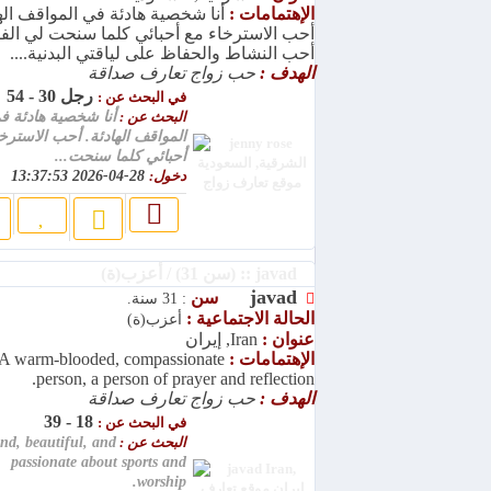
الإهتمامات :
أنا شخصية هادئة في المواقف الها
أحب الاسترخاء مع أحبائي كلما سنحت لي الف
أحب النشاط والحفاظ على لياقتي البدنية....
الهدف :
حب زواج تعارف صداقة
رجل 30 - 54
في البحث عن :
البحث عن :
أنا شخصية هادئة ف
المواقف الهادئة. أحب الاسترخ
أحبائي كلما سنحت...
دخول:
28-04-2026 13:37:53
javad :: (سن 31) / أعزب(ة)
javad
سن
: 31 سنة.
الحالة الاجتماعية :
أعزب(ة)
عنوان :
Iran, إيران
الإهتمامات :
A warm-blooded, compassionate
person, a person of prayer and reflection.
الهدف :
حب زواج تعارف صداقة
18 - 39
في البحث عن :
البحث عن :
ind, beautiful, and
passionate about sports and
worship.