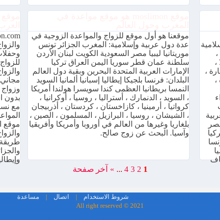
موقع moslimon هو موقع مواعدة في
المغرب وحول العالم
العرب
موقعنا هو أول موقع للزواج والمواعدة الزوجية في
لامية
عدة دول عربية وإسلامية: المغرب الجزائر تونس
والزواج
،
موريتانيا ليبيا مصر السعودية الكويت لبنان الأردن
وحفلات 
،
سلطنة عمان قطر سوريا اليمن العراق تركيا
للزواج 
رة ،
الإمارات العربية المتحدة البحرين وبقية دول العالم
،
البلدان: فرنسا بلجيكا إيطاليا إسبانيا ألمانيا السويد
مجاني 
النمسا بريطانيا العظمى كندا سويسرا هولندا أمريكا
وزواج 
ء
، السويد ، الدنمارك ، أستراليا ، روسيا ، أوكرانيا ،
بدون اش
كرواتيا ، أرمينيا ، كازاخستان ، كردستان ، أذربيجان
مع نساء
ربية
، الشيشان ، روسيا ، البرازيل ، المسلمون ، الصين ،
المواعد
مصر
بلغاريا وغيرها من العالم في أوروبا وأمريكا وأفريقيا
موقع ا
ركيا
وآسيا. البحث عن زوج صالح.
نسا
طريقة 
ا
والجزا
فاف
وإيطالي
1
2
3
4
...
»
آخر صفحة
أول م
شروط الاستخدام
|
اتصال
|
مساعدة
All right reserved © 2021
أفضل وأحسن موقع عربي وإسلامي لتعارف والزواج