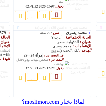
the...
دخول:
07-01-2026 02:41:32
محمد يسرى :: (سن 29) / أعزب(ة)
bb1579 :: (سن 34) / أعزب(ة)
محمد يسرى
579
سن
: 29 سنة.
الحالة الاجتماعية :
الحالة 
أعزب(ة)
عنوان :
الدقهلية, مصر
عنوان 
الإهتمامات :
محمد يسرى
الإهتم
الهدف :
لقاء الحب والزواج
onshipI
 with...
إمرأة 24 - 29
في البحث عن :
الهدف 
البحث عن :
شخص مهذب وذو اخلاق
ومثقف
دخول:
20-12-2025 17:53:33
لماذا تختار moslimon.com؟