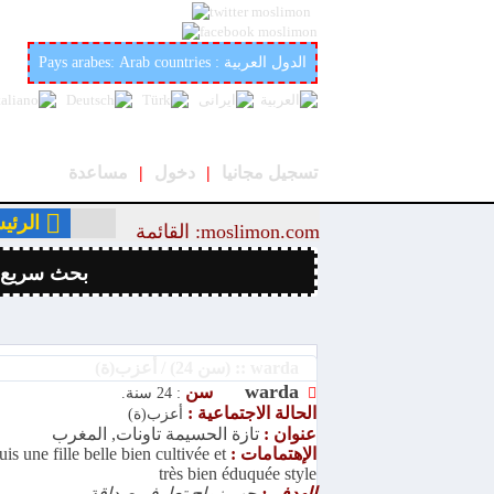
أفضل وأحسن موقع عربي وإسلامي لتعارف والزواج في العالمmoslimon.com
Pays arabes: Arab countries : الدول العربية
تسجيل مجانيا
|
دخول
|
مساعدة
الرئي
moslimon.com: القائمة
بحث سريع
warda :: (سن 24) / أعزب(ة)
warda
سن
: 24 سنة.
الحالة الاجتماعية :
أعزب(ة)
عنوان :
تازة الحسيمة تاونات, المغرب
الإهتمامات :
suis une fille belle bien cultivée et
très bien éduquée style
الهدف :
حب زواج تعارف صداقة