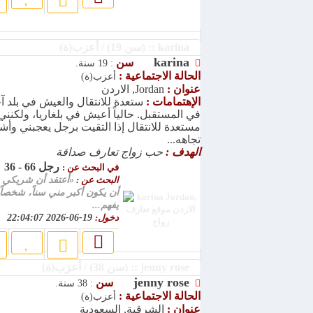
karina :: (سن 19) / أعزب(ة)
karina
سن
: 19 سنة.
الحالة الاجتماعية :
أعزب(ة)
عنوان :
Jordan, الاردن
الإهتمامات :
ستعدة للانتقال والعيش في بلد آ
في المستقبل. حالياً أعيش في بلغاريا، ولكنني
مستعدة للانتقال إذا التقيت برجل يعجبني وأش
تجاهه...
الهدف :
حب زواج تعارف صداقة
رجل 66 - 36
في البحث عن :
البحث عن :
«أعتقد أن شريكي 
أن يكون أكبر مني سناً، شخصاً 
يفهم...
دخول:
19-06-2026 22:04:07
jenny rose :: (سن 38) / أعزب(ة)
jenny rose
سن
: 38 سنة.
الحالة الاجتماعية :
أعزب(ة)
عنوان :
الشرقية, السعودية