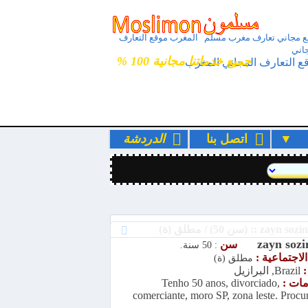
 مجاني تعارف مغرب مسلم المغرب موقع التعارف
اني
جميع خدماتنا مجانية 100 %
ع التعارف المجاني المغرب
ء
اتصل بنا
الدردشة
zayn soz
سن
: 50 سنة.
الاجتماعية :
مطلق (ة)
:
Brazil, البرازيل
امات :
Tenho 50 anos, divorciado,
comerciante, moro SP, zona leste. Procu