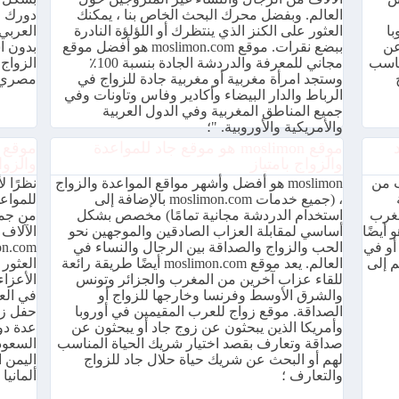
العالم. وبفضل محرك البحث الخاص بنا ، يمكنك
دورك ف
با
العثور على الكنز الذي ينتظرك أو اللؤلؤة النادرة
العربي
عن
ببضع نقرات. موقع moslimon.com هو أفضل موقع
بدون ا
ناسب
مجاني للمعرفة والدردشة الجادة بنسبة 100٪
الزواج
وستجد امرأة مغربية أو مغربية جادة للزواج في
مصري 
الرباط والدار البيضاء وأكادير وفاس وتاونات وفي
جميع المناطق المغربية وفي الدول العربية
والأمريكية والأوروبية. "؛
موقع moslimon هو موقع جاد للمواعدة
والزواج بامتياز
والزوا
ب من
moslimon هو أفضل وأشهر مواقع المواعدة والزواج
، (جميع خدمات moslimon.com بالإضافة إلى
للمواعد
مغرب
استخدام الدردشة مجانية تمامًا) مخصص بشكل
من جمي
عربي أو الإسلامي ، moslimon.com هو أيضًا
أساسي لمقابلة العزاب الصادقين والموجهين نحو
الآلاف
أو في
الحب والزواج والصداقة بين الرجال والنساء في
م إلى
العالم. يعد موقع moslimon.com أيضًا طريقة رائعة
العثور 
للقاء عزاب آخرين من المغرب والجزائر وتونس
الأعزا
والشرق الأوسط وفرنسا وخارجها للزواج أو
في الع
الصداقة. موقع زواج للعرب المقيمين في أوروبا
وأمريكا الذين يبحثون عن زوج جاد أو يبحثون عن
عدة دول
صداقة وتعارف بقصد اختيار شريك الحياة المناسب
السعود
لهم أو البحث عن شريك حياة حلال جاد للزواج
اليمن ا
والتعارف ؛
ألمانيا .