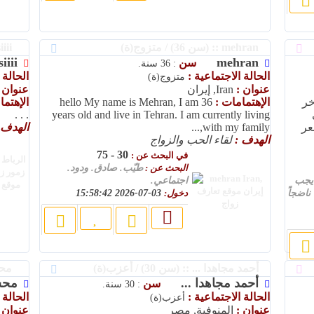
mehran :: (سن 36) / متزوج(ة)
sisiiii :: (سن 20) / أعزب(ة)
siiii
mehran
سن
: 36 سنة.
الحالة الاجتماعية :
الحالة 
متزوج(ة)
عنوان :
Iran, إيران
عنوان 
خر
الإهتمامات :
hello My name is Mehran, I am 36
الإهتم
. . .
years old and live in Tehran. I am currently living
عر
with my family,...
الهدف 
الهدف :
لقاء الحب والزواج
30 - 75
في البحث عن :
البحث عن :
طيّب. صادق. ودود.
يجب
اجتماعي.
ناضجاً
دخول:
03-07-2026 15:58:42
أحمد مجاهدا ... :: (سن 30) / أعزب(ة)
محسن :: 
أحمد مجاهدا ...
مح
سن
: 30 سنة.
الحالة الاجتماعية :
الحالة 
أعزب(ة)
عنوان :
المنوفية, مصر
عنوان 