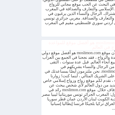
ي البحث عن الحب موقع مجاني للزواج
 الإسلامي والتعارف والصداقة في المغرب
شتراك. الرجال والنساء الذين يرغبون في
 والتعارف والصداقة. مغربي جزائري تونسي
أردني سوري فلسطيني مقيم في المغرب
موقع moslimon هو أفضل موقع للمواعدة
ج في العالم
نظرًا لأن موقع moslimon.com هو أفضل موقع دولي
ة والزواج ، فقد نجحنا في الجمع بين العزاب
ع أنحاء العالم. قبل عدة سنوات ، التقى
 من الرجال والنساء بشريكهم في
moslimon.com. نحن ملتزمون أيضًا بمساعدتك في
على الشريك المثالي ، أينما كنت! زوارنا
ء ، نقدم لكم موقع زواج وزواج إسلامي خاص
ديد من دول العالم لأي شخص يبحث عن
حفل زفاف حلال. موقع moslimon.com رائد في
: المغرب الجزائر تونس موريتانيا ليبيا مصر
ية الكويت لبنان الأردن عمان قطر سوريا
لعراق تركيا بلجيكا فرنسا إيطاليا إسبانيا
..