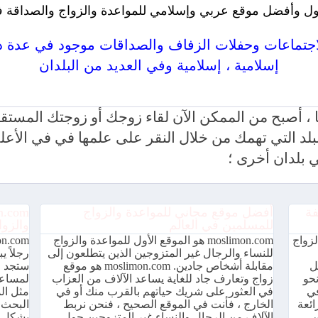
ل وأفضل موقع عربي وإسلامي للمواعدة والزواج والصداقة ف
إسلامية ، إسلامية وفي العديد من البلدان
 للمواعدة والزواج متاح بعدة لغات ومجاني 100٪
moslimon. الخاص بنا ، أصبح من الممكن الآن لقاء زوجك أو زوجتك 
ا للبلد التي تهمك من خلال النقر على علمها في في ال
بلدان أخرى ؛
فة
أفضل موقع مجاني للمواعدة والزواج
للمسلمين في العالم
والزوا
الزواج
moslimon.com هو الموقع الأول للمواعدة والزواج
للنساء والرجال غير المتزوجين الذين يتطلعون إلى
رجلاً 
ل
مقابلة أشخاص جادين. moslimon.com هو موقع
ستجد م
حو
زواج وتعارف جاد للغاية يساعد الآلاف من العزاب
لمساعد
في
في العثور على شريك حياتهم بالقرب منك أو في
مثل ال
طريقة رائعة
الخارج ، فأنت في الموقع الصحيح ، فنحن نربط
البحث 
س
الآلاف من الرجال والنساء غير المتزوجين حول
بشكل أ