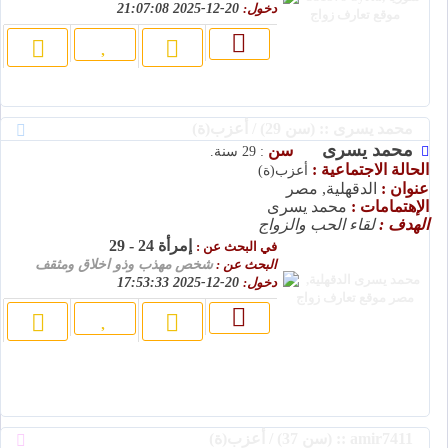
دخول:
20-12-2025 21:07:08
محمد يسرى :: (سن 29) / أعزب(ة)
محمد يسرى
سن
: 29 سنة.
الحالة الاجتماعية :
أعزب(ة)
عنوان :
الدقهلية, مصر
الإهتمامات :
محمد يسرى
الهدف :
لقاء الحب والزواج
إمرأة 24 - 29
في البحث عن :
البحث عن :
شخص مهذب وذو اخلاق ومثقف
دخول:
20-12-2025 17:53:33
amir7411 :: (سن 37) / أعزب(ة)