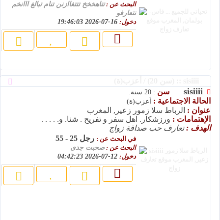
البحث عن :
تتاهخخخ تتتغاازنن تنام تبالغ ااانخم
نتعارفو
دخول:
16-07-2026 19:46:03
sisiiii :: (سن 20) / أعزب(ة)
sisiiii
سن
: 20 سنة.
الحالة الاجتماعية :
أعزب(ة)
عنوان :
الرباط سلا زمور زعير, المغرب
الإهتمامات :
ورزشکار. اهل سفر و تفریح . شنا. و. . . . .
الهدف :
تعارف حب صداقة زواج
رجل 25 - 55
في البحث عن :
البحث عن :
صحبت جدی
دخول:
12-07-2026 04:42:23