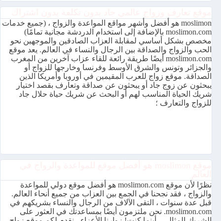
موقع تعارف وزواج عالمي جاد بدون تكلفة بدون اشتراك
moslimon هو أفضل وأشهر مواقع المواعدة والزواج ، (جميع خدمات
moslimon.com بالإضافة إلى استخدام الدردشة مجانية تمامًا)
مخصص بشكل أساسي لمقابلة العزاب الصادقين والموجهين نحو
الحب والزواج والصداقة بين الرجال والنساء في العالم. يعد موقع
moslimon.com أيضًا طريقة رائعة للقاء عزاب آخرين من المغرب
والجزائر وتونس والشرق الأوسط وفرنسا وخارجها للزواج أو
الصداقة. موقع زواج للعرب المقيمين في أوروبا وأمريكا الذين
يبحثون عن زوج جاد أو يبحثون عن صداقة وتعارف بقصد اختيار
شريك الحياة المناسب لهم أو البحث عن شريك حياة حلال جاد
للزواج والتعارف ؛
موقع moslimon هو أفضل موقع للمواعدة والزواج في
العالم
نظرًا لأن موقع moslimon.com هو أفضل موقع دولي للمواعدة
والزواج ، فقد نجحنا في الجمع بين العزاب من جميع أنحاء العالم.
قبل عدة سنوات ، التقى الآلاف من الرجال والنساء بشريكهم في
moslimon.com. نحن ملتزمون أيضًا بمساعدتك في العثور على
الشريك المثالي ، أينما كنت! زوارنا الأعزاء ، نقدم لكم موقع زواج