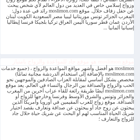
وزواج إسلامي خاص في العديد من دول العالم لأي شخص يبحث
عن حفل زفاف حلال. موقع moslimon.com رائد في عدة دول:
المغرب الجزائر تونس موريتانيا ليبيا مصر السعودية الكويت لبنان
الأردن عمان قطر سوريا اليمن العراق تركيا بلجيكا فرنسا إيطاليا
إسبانيا ألمانيا ...
موقع moslimon هو موقع جاد للمواعدة والزواج بامتياز
moslimon هو أفضل وأشهر مواقع المواعدة والزواج ، (جميع خدمات
moslimon.com بالإضافة إلى استخدام الدردشة مجانية تمامًا)
مخصص بشكل أساسي لمقابلة العزاب الصادقين والموجهين نحو
الحب والزواج والصداقة بين الرجال والنساء في العالم. يعد موقع
moslimon.com أيضًا طريقة رائعة للقاء عزاب آخرين من المغرب
والجزائر وتونس والشرق الأوسط وفرنسا وخارجها للزواج أو
الصداقة. موقع زواج للعرب المقيمين في أوروبا وأمريكا الذين
يبحثون عن زوج جاد أو يبحثون عن صداقة وتعارف بقصد اختيار
شريك الحياة المناسب لهم أو البحث عن شريك حياة حلال جاد
للزواج والتعارف ؛