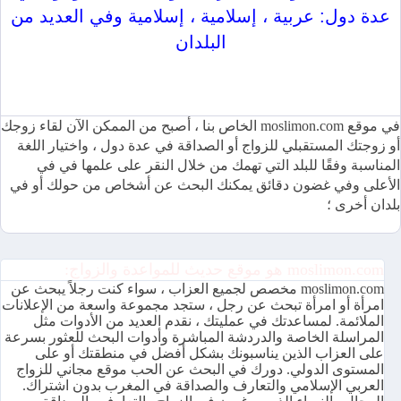
عدة دول: عربية ، إسلامية ، إسلامية وفي العديد من
البلدان
موقع moslimon.com للمواعدة والزواج متاح بعدة لغات ومجاني
100٪
في موقع moslimon.com الخاص بنا ، أصبح من الممكن الآن لقاء زوجك
أو زوجتك المستقبلي للزواج أو الصداقة في عدة دول ، واختيار اللغة
المناسبة وفقًا للبلد التي تهمك من خلال النقر على علمها في في
الأعلى وفي غضون دقائق يمكنك البحث عن أشخاص من حولك أو في
بلدان أخرى ؛
moslimon.com هو موقع حديث للمواعدة والزواج:
moslimon.com مخصص لجميع العزاب ، سواء كنت رجلاً يبحث عن
امرأة أو امرأة تبحث عن رجل ، ستجد مجموعة واسعة من الإعلانات
الملائمة. لمساعدتك في عمليتك ، نقدم العديد من الأدوات مثل
المراسلة الخاصة والدردشة المباشرة وأدوات البحث للعثور بسرعة
على العزاب الذين يناسبونك بشكل أفضل في منطقتك أو على
المستوى الدولي. دورك في البحث عن الحب موقع مجاني للزواج
العربي الإسلامي والتعارف والصداقة في المغرب بدون اشتراك.