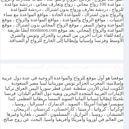
، مواعدة 100 زواج مجاني ، زواج وتعارف مجاني ، دردشة مواعدة
للزواج ، دردشة تعارف وزواج بدون اشتراك ، دردشة للمواعدة
والزواج بدون اشتراك ، للمواعدة الجادة ، مواقع المواعدة مع نساء
أجنبيات ، مواقع الزواج والمواعدة ، مواقع المواعدة والزواج ، موقع
المواعدة وجواز السفر ، موقع الزواج المجاني بدون اشتراك ، موقع
المواعدة والزواج المجاني. يعد موقع moslimon.com أيضًا طريقة
رائعة للقاء عزاب آخرين من المغرب والجزائر وتونس والشرق
الأوسط وفرنسا وإسبانيا وإيطاليا إلى الخارج للزواج أو الصداقة.
موقع moslimon هو موقع مواعدة في المغرب وحول
العالم
موقعنا هو أول موقع للزواج والمواعدة الزوجية في عدة دول عربية
وإسلامية: المغرب الجزائر تونس موريتانيا ليبيا مصر السعودية
الكويت لبنان الأردن سلطنة عمان قطر سوريا اليمن العراق تركيا
الإمارات العربية المتحدة البحرين وبقية دول العالم البلدان: فرنسا
بلجيكا إيطاليا إسبانيا ألمانيا السويد النمسا بريطانيا العظمى كندا
سويسرا هولندا أمريكا ، السويد ، الدنمارك ، أستراليا ، روسيا ،
أوكرانيا ، كرواتيا ، أرمينيا ، كازاخستان ، كردستان ، أذربيجان ،
الشيشان ، روسيا ، البرازيل ، المسلمون ، الصين ، بلغاريا وغيرها
من العالم في أوروبا وأمريكا وأفريقيا وآسيا. البحث عن زوج صالح.