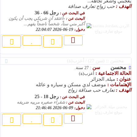
يعجبني وأشعر تجاهه...
الهدف :
حب زواج تعارف صداقة
رجل 66 - 36
في البحث عن :
البحث عن :
«أعتقد أن شريكي يجب أن يكون
أكبر مني سناً، شخصاً ناضجاً يفهم...
دخول:
19-06-2026 22:04:07
محسن :: (سن 27) / أعزب(ة)
محسن
سن
: 27 سنة.
الحالة الاجتماعية :
أعزب(ة)
عنوان :
ميلة, الجزائر
الإهتمامات :
موضف لدي مسكن و سياره و عائله
الهدف :
تعارف حب صداقة زواج
رجل 18 - 25
في البحث عن :
البحث عن :
شقراء صغيره مربيه ضريفه
دخول:
09-06-2026 21:46:46