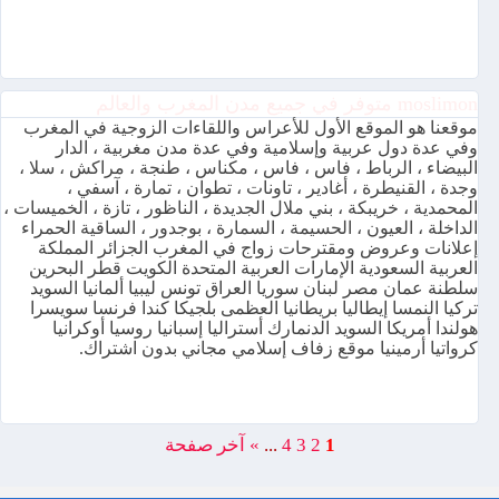
moslimon متوفر في جميع مدن المغرب والعالم
موقعنا هو الموقع الأول للأعراس واللقاءات الزوجية في المغرب
وفي عدة دول عربية وإسلامية وفي عدة مدن مغربية ، الدار
البيضاء ، الرباط ، فاس ، فاس ، مكناس ، طنجة ، مراكش ، سلا ،
وجدة ، القنيطرة ، أغادير ، تاونات ، تطوان ، تمارة ، آسفي ،
المحمدية ، خريبكة ، بني ملال الجديدة ، الناظور ، تازة ، الخميسات ،
الداخلة ، العيون ، الحسيمة ، السمارة ، بوجدور ، الساقية الحمراء
إعلانات وعروض ومقترحات زواج في المغرب الجزائر المملكة
العربية السعودية الإمارات العربية المتحدة الكويت قطر البحرين
سلطنة عمان مصر لبنان سوريا العراق تونس ليبيا ألمانيا السويد
تركيا النمسا إيطاليا بريطانيا العظمى بلجيكا كندا فرنسا سويسرا
هولندا أمريكا السويد الدنمارك أستراليا إسبانيا روسيا أوكرانيا
كرواتيا أرمينيا موقع زفاف إسلامي مجاني بدون اشتراك.
1
2
3
4
...
»
آخر صفحة