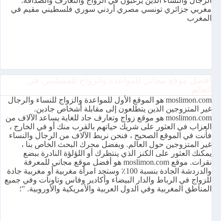
الرجال والنساء الذين يرغبون في الزواج والتعارف والصداقة.
مغربي جزائري تونسي مصري أردني سوري فلسطيني مقيم في
المغرب
أفضل موقع مجاني للمواعدة والزواج للمسلمين في
العالم
moslimon.com هو الموقع الأول للمواعدة والزواج للنساء والرجال
غير المتزوجين الذين يتطلعون إلى مقابلة أشخاص جادين.
moslimon.com هو موقع زواج وتعارف جاد للغاية يساعد الآلاف من
العزاب في العثور على شريك حياتهم بالقرب منك أو في الخارج ،
فأنت في الموقع الصحيح ، فنحن نربط الآلاف من الرجال والنساء
غير المتزوجين حول العالم. وبفضل محرك البحث الخاص بنا ،
يمكنك العثور على الكنز الذي ينتظرك أو اللؤلؤة النادرة ببضع
نقرات. موقع moslimon.com هو أفضل موقع مجاني للمعرفة
والدردشة الجادة بنسبة 100٪ وستجد امرأة مغربية أو مغربية جادة
للزواج في الرباط والدار البيضاء وأكادير وفاس وتاونات وفي جميع
المناطق المغربية وفي الدول العربية والأمريكية والأوروبية. "؛