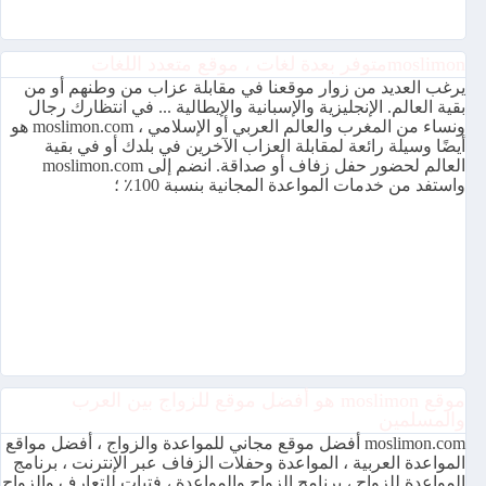
moslimonمتوفر بعدة لغات ، موقع متعدد اللغات
يرغب العديد من زوار موقعنا في مقابلة عزاب من وطنهم أو من
بقية العالم. الإنجليزية والإسبانية والإيطالية ... في انتظارك رجال
ونساء من المغرب والعالم العربي أو الإسلامي ، moslimon.com هو
أيضًا وسيلة رائعة لمقابلة العزاب الآخرين في بلدك أو في بقية
العالم لحضور حفل زفاف أو صداقة. انضم إلى moslimon.com
واستفد من خدمات المواعدة المجانية بنسبة 100٪ ؛
موقع moslimon هو أفضل موقع للزواج بين العرب
والمسلمين
moslimon.com أفضل موقع مجاني للمواعدة والزواج ، أفضل مواقع
المواعدة العربية ، المواعدة وحفلات الزفاف عبر الإنترنت ، برنامج
المواعدة للزواج ، برنامج الزواج والمواعدة ، فتيات للتعارف والزواج