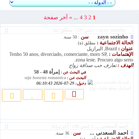
1
2
3
4
...
»
آخر صفحة
zayn sozinho :: (سن 50) / مطلق (ة)
zayn sozinho
سن
: 50 سنة.
الحالة الاجتماعية :
مطلق (ة)
عنوان :
Brazil, البرازيل
الإهتمامات :
Tenho 50 anos, divorciado, comerciante, moro SP,
zona leste. Procuro algo serio.
الهدف :
تعارف حب صداقة زواج
إمرأة 48 - 58
في البحث عن :
البحث عن :
seja honesta romantica
دخول:
29-07-2026 06:10:43
احمد السعدنى ... :: (سن 36) / أعزب(ة)
احمد السعدنى ...
سن
: 36 سنة.
الحالة الاجتماعية :