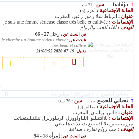
bahija
سن
: 27 سنة.
الحالة الاجتماعية :
أعزب(ة)
عنوان :
الرباط سلا زمور زعير, المغرب
الإهتمامات :
je suis une femme sérieuse classe très belle et cultivée
الهدف :
لقاء الحب والزواج
رجل 27 - 66
في البحث عن :
البحث عن :
je cherche un homme sérieux classe
très beau et cultivé
دخول:
19-07-2026 21:06:52
تحياتي للجميع ... :: (سن 36) / مطلق (ة)
تحياتي للجميع ...
سن
: 36 سنة.
الحالة الاجتماعية :
مطلق (ة)
عنوان :
فاس- بولمان, المغرب
الإهتمامات :
بلااتتتلللوا اللىاواوورل الرببلورلرل ننللننلببتغباتت
مرزمنلنبنبن نلانلذنبتتبغ ندتتذذت هلنيتغي
الهدف :
حب زواج تعارف صداقة
إمرأة 18 - 54
في البحث عن :