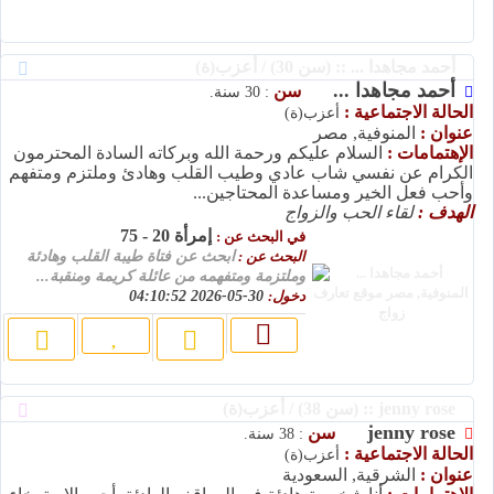
أحمد مجاهدا ... :: (سن 30) / أعزب(ة)
أحمد مجاهدا ...
سن
: 30 سنة.
الحالة الاجتماعية :
أعزب(ة)
عنوان :
المنوفية, مصر
الإهتمامات :
السلام عليكم ورحمة الله وبركاته السادة المحترمون
الكرام عن نفسي شاب عادي وطيب القلب وهادئ وملتزم ومتفهم
وأحب فعل الخير ومساعدة المحتاجين...
الهدف :
لقاء الحب والزواج
إمرأة 20 - 75
في البحث عن :
البحث عن :
ابحث عن فتاة طيبة القلب وهادئة
وملتزمة ومتفهمه من عائلة كريمة ومنقبة...
دخول:
30-05-2026 04:10:52
jenny rose :: (سن 38) / أعزب(ة)
jenny rose
سن
: 38 سنة.
الحالة الاجتماعية :
أعزب(ة)
عنوان :
الشرقية, السعودية