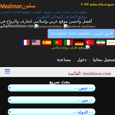
جميع خدماتنا مجانية 100 %
موقع مجاني تعارف مغرب مسلم المغرب موقع التعارف المجاني
موقع التعارف المجاني المغرب
أفضل وأحسن موقع عربي وإسلامي لتعارف والزواج في
العالمmoslimon.com
Pays arabes: Arab countries : الدول العربية
تسجيل مجانيا
|
دخول
|
مساعدة
moslimon.com: القائمة
بحث سريع