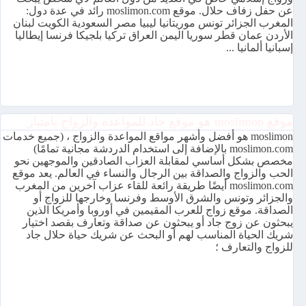
عن حفل زفاف حلال. موقع moslimon.com رائد في عدة دول:
المغرب الجزائر تونس موريتانيا ليبيا مصر السعودية الكويت لبنان
الأردن عمان قطر سوريا اليمن العراق تركيا بلجيكا فرنسا إيطاليا
إسبانيا ألمانيا ...
موقع moslimon هو موقع جاد للمواعدة والزواج بامتياز
moslimon هو أفضل وأشهر مواقع المواعدة والزواج ، (جميع خدمات
moslimon.com بالإضافة إلى استخدام الدردشة مجانية تمامًا)
مخصص بشكل أساسي لمقابلة العزاب الصادقين والموجهين نحو
الحب والزواج والصداقة بين الرجال والنساء في العالم. يعد موقع
moslimon.com أيضًا طريقة رائعة للقاء عزاب آخرين من المغرب
والجزائر وتونس والشرق الأوسط وفرنسا وخارجها للزواج أو
الصداقة. موقع زواج للعرب المقيمين في أوروبا وأمريكا الذين
يبحثون عن زوج جاد أو يبحثون عن صداقة وتعارف بقصد اختيار
شريك الحياة المناسب لهم أو البحث عن شريك حياة حلال جاد
للزواج والتعارف ؛