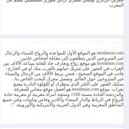
المغرب
أفضل موقع مجاني للمواعدة والزواج للمسلمين في
العالم
moslimon.com هو الموقع الأول للمواعدة والزواج للنساء والرجال
غير المتزوجين الذين يتطلعون إلى مقابلة أشخاص جادين.
moslimon.com هو موقع زواج وتعارف جاد للغاية يساعد الآلاف من
العزاب في العثور على شريك حياتهم بالقرب منك أو في الخارج ،
فأنت في الموقع الصحيح ، فنحن نربط الآلاف من الرجال والنساء
غير المتزوجين حول العالم. وبفضل محرك البحث الخاص بنا ،
يمكنك العثور على الكنز الذي ينتظرك أو اللؤلؤة النادرة ببضع
نقرات. موقع moslimon.com هو أفضل موقع مجاني للمعرفة
والدردشة الجادة بنسبة 100٪ وستجد امرأة مغربية أو مغربية جادة
للزواج في الرباط والدار البيضاء وأكادير وفاس وتاونات وفي جميع
المناطق المغربية وفي الدول العربية والأمريكية والأوروبية. "؛