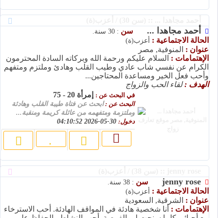
أحمد مجاهدا ... :: (سن 30) / أعزب(ة)
أحمد مجاهدا ...
سن
: 30 سنة.
الحالة الاجتماعية :
أعزب(ة)
عنوان :
المنوفية, مصر
الإهتمامات :
السلام عليكم ورحمة الله وبركاته السادة المحترمون
الكرام عن نفسي شاب عادي وطيب القلب وهادئ وملتزم ومتفهم
وأحب فعل الخير ومساعدة المحتاجين...
الهدف :
لقاء الحب والزواج
إمرأة 20 - 75
في البحث عن :
البحث عن :
ابحث عن فتاة طيبة القلب وهادئة
وملتزمة ومتفهمه من عائلة كريمة ومنقبة...
دخول:
30-05-2026 04:10:52
jenny rose :: (سن 38) / أعزب(ة)
jenny rose
سن
: 38 سنة.
الحالة الاجتماعية :
أعزب(ة)
عنوان :
الشرقية, السعودية
الإهتمامات :
أنا شخصية هادئة في المواقف الهادئة. أحب الاسترخاء
مع أحبائي كلما سنحت لي الفرصة. أحب النشاط والحفاظ على