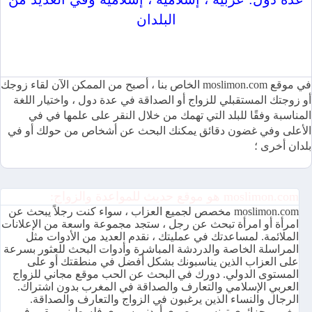
البلدان
موقع moslimon.com للمواعدة والزواج متاح بعدة لغات ومجاني
100٪
في موقع moslimon.com الخاص بنا ، أصبح من الممكن الآن لقاء زوجك
أو زوجتك المستقبلي للزواج أو الصداقة في عدة دول ، واختيار اللغة
المناسبة وفقًا للبلد التي تهمك من خلال النقر على علمها في في
الأعلى وفي غضون دقائق يمكنك البحث عن أشخاص من حولك أو في
بلدان أخرى ؛
moslimon.com هو موقع حديث للمواعدة والزواج:
moslimon.com مخصص لجميع العزاب ، سواء كنت رجلاً يبحث عن
امرأة أو امرأة تبحث عن رجل ، ستجد مجموعة واسعة من الإعلانات
الملائمة. لمساعدتك في عمليتك ، نقدم العديد من الأدوات مثل
المراسلة الخاصة والدردشة المباشرة وأدوات البحث للعثور بسرعة
على العزاب الذين يناسبونك بشكل أفضل في منطقتك أو على
المستوى الدولي. دورك في البحث عن الحب موقع مجاني للزواج
العربي الإسلامي والتعارف والصداقة في المغرب بدون اشتراك.
الرجال والنساء الذين يرغبون في الزواج والتعارف والصداقة.
مغربي جزائري تونسي مصري أردني سوري فلسطيني مقيم في