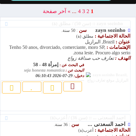
1
2
3
4
...
»
آخر صفحة
zayn sozinho :: (سن 50) / مطلق (ة)
zayn sozinho
سن
: 50 سنة.
الحالة الاجتماعية :
مطلق (ة)
عنوان :
Brazil, البرازيل
الإهتمامات :
Tenho 50 anos, divorciado, comerciante, moro SP,
zona leste. Procuro algo serio.
الهدف :
تعارف حب صداقة زواج
إمرأة 48 - 58
في البحث عن :
البحث عن :
seja honesta romantica
دخول:
29-07-2026 06:10:43
احمد السعدنى ... :: (سن 36) / أعزب(ة)
احمد السعدنى ...
سن
: 36 سنة.
الحالة الاجتماعية :
أعزب(ة)
عنوان :
بني سويف, مصر