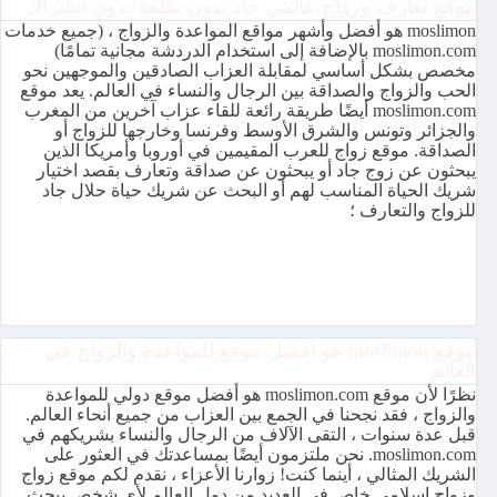
موقع تعارف وزواج عالمي جاد بدون تكلفة بدون اشتراك
moslimon هو أفضل وأشهر مواقع المواعدة والزواج ، (جميع خدمات
moslimon.com بالإضافة إلى استخدام الدردشة مجانية تمامًا)
مخصص بشكل أساسي لمقابلة العزاب الصادقين والموجهين نحو
الحب والزواج والصداقة بين الرجال والنساء في العالم. يعد موقع
moslimon.com أيضًا طريقة رائعة للقاء عزاب آخرين من المغرب
والجزائر وتونس والشرق الأوسط وفرنسا وخارجها للزواج أو
الصداقة. موقع زواج للعرب المقيمين في أوروبا وأمريكا الذين
يبحثون عن زوج جاد أو يبحثون عن صداقة وتعارف بقصد اختيار
شريك الحياة المناسب لهم أو البحث عن شريك حياة حلال جاد
للزواج والتعارف ؛
موقع moslimon هو أفضل موقع للمواعدة والزواج في
العالم
نظرًا لأن موقع moslimon.com هو أفضل موقع دولي للمواعدة
والزواج ، فقد نجحنا في الجمع بين العزاب من جميع أنحاء العالم.
قبل عدة سنوات ، التقى الآلاف من الرجال والنساء بشريكهم في
moslimon.com. نحن ملتزمون أيضًا بمساعدتك في العثور على
الشريك المثالي ، أينما كنت! زوارنا الأعزاء ، نقدم لكم موقع زواج
وزواج إسلامي خاص في العديد من دول العالم لأي شخص يبحث