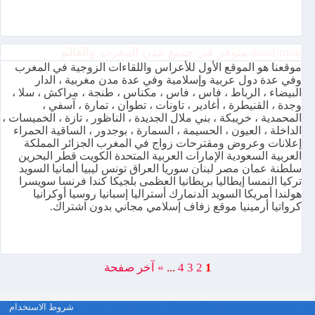
moslimon متوفر في جميع مدن المغرب والعالم
موقعنا هو الموقع الأول للأعراس واللقاءات الزوجية في المغرب
وفي عدة دول عربية وإسلامية وفي عدة مدن مغربية ، الدار
البيضاء ، الرباط ، فاس ، فاس ، مكناس ، طنجة ، مراكش ، سلا ،
وجدة ، القنيطرة ، أغادير ، تاونات ، تطوان ، تمارة ، آسفي ،
المحمدية ، خريبكة ، بني ملال الجديدة ، الناظور ، تازة ، الخميسات ،
الداخلة ، العيون ، الحسيمة ، السمارة ، بوجدور ، الساقية الحمراء
إعلانات وعروض ومقترحات زواج في المغرب الجزائر المملكة
العربية السعودية الإمارات العربية المتحدة الكويت قطر البحرين
سلطنة عمان مصر لبنان سوريا العراق تونس ليبيا ألمانيا السويد
تركيا النمسا إيطاليا بريطانيا العظمى بلجيكا كندا فرنسا سويسرا
هولندا أمريكا السويد الدنمارك أستراليا إسبانيا روسيا أوكرانيا
كرواتيا أرمينيا موقع زفاف إسلامي مجاني بدون اشتراك.
1
2
3
4
...
»
آخر صفحة
moslimon.com موقع زواج وتعارف مجاني المغرب عربي مسلم
شروط الاستخدام