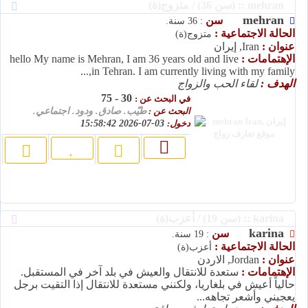
mehran :: (سن 36) / متزوج(ة)
mehran
سن
: 36 سنة.
الحالة الاجتماعية :
متزوج(ة)
عنوان :
Iran, إيران
الإهتمامات :
hello My name is Mehran, I am 36 years old and live
in Tehran. I am currently living with my family,...
الهدف :
لقاء الحب والزواج
30 - 75
في البحث عن :
البحث عن :
طيّب. صادق. ودود. اجتماعي.
دخول:
03-07-2026 15:58:42
karina :: (سن 19) / أعزب(ة)
karina
سن
: 19 سنة.
الحالة الاجتماعية :
أعزب(ة)
عنوان :
Jordan, الاردن
الإهتمامات :
ستعدة للانتقال والعيش في بلد آخر في المستقبل.
حالياً أعيش في بلغاريا، ولكنني مستعدة للانتقال إذا التقيت برجل
يعجبني وأشعر تجاهه...