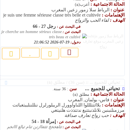
الحالة الاجتماعية :
أعزب(ة)
عنوان :
الرباط سلا زمور زعير, المغرب
الإهتمامات :
je suis une femme sérieuse classe très belle et cultivée
الهدف :
لقاء الحب والزواج
رجل 27 - 66
في البحث عن :
البحث عن :
je cherche un homme sérieux classe
très beau et cultivé
دخول:
19-07-2026 21:06:52
تحياتي للجميع ... :: (سن 36) / مطلق (ة)
تحياتي للجميع ...
سن
: 36 سنة.
الحالة الاجتماعية :
مطلق (ة)
عنوان :
فاس- بولمان, المغرب
الإهتمامات :
بلااتتتلللوا اللىاواوورل الرببلورلرل ننللننلببتغباتت
مرزمنلنبنبن نلانلذنبتتبغ ندتتذذت هلنيتغي
الهدف :
حب زواج تعارف صداقة
إمرأة 18 - 54
في البحث عن :
البحث عن :
تتاهخخخ تتتغاازنن تنام تبالغ ااانخم