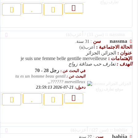
nassma :: (سن 31) / أعزب(ة)
nassma
سن
: 31 سنة.
الحالة الاجتماعية :
أعزب(ة)
عنوان :
الجزائر, الجزائر
الإهتمامات :
je suis une femme belle gentille merveilleuse
الهدف :
تعارف حب صداقة زواج
رجل 28 - 70
في البحث عن :
البحث عن :
tu es un homme beau gentil
merveilleux ??????,,
دخول:
21-07-2026 23:59:13
bahija :: (سن 27) / أعزب(ة)
bahija
سن
: 27 سنة.