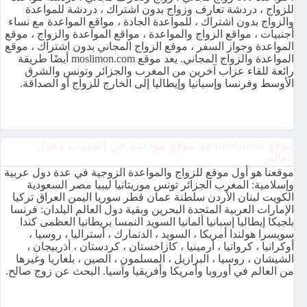
للزواج ، دردشة تعارف وزواج بدون اشتراك ، دردشة للمواعدة
والزواج بدون اشتراك ، للمواعدة الجادة ، مواقع المواعدة مع نساء
أجنبيات ، مواقع الزواج والمواعدة ، مواقع المواعدة والزواج ، موقع
المواعدة وجواز السفر ، موقع الزواج المجاني بدون اشتراك ، موقع
المواعدة والزواج المجاني. يعد موقع moslimon.com أيضًا طريقة
رائعة للقاء عزاب آخرين من المغرب والجزائر وتونس والشرق
الأوسط وفرنسا وإسبانيا وإيطاليا إلى الخارج للزواج أو الصداقة.
موقع moslimon هو موقع مواعدة في المغرب وحول
العالم
موقعنا هو أول موقع للزواج والمواعدة الزوجية في عدة دول عربية
وإسلامية: المغرب الجزائر تونس موريتانيا ليبيا مصر السعودية
الكويت لبنان الأردن سلطنة عمان قطر سوريا اليمن العراق تركيا
الإمارات العربية المتحدة البحرين وبقية دول العالم البلدان: فرنسا
بلجيكا إيطاليا إسبانيا ألمانيا السويد النمسا بريطانيا العظمى كندا
سويسرا هولندا أمريكا ، السويد ، الدنمارك ، أستراليا ، روسيا ،
أوكرانيا ، كرواتيا ، أرمينيا ، كازاخستان ، كردستان ، أذربيجان ،
الشيشان ، روسيا ، البرازيل ، المسلمون ، الصين ، بلغاريا وغيرها
من العالم في أوروبا وأمريكا وأفريقيا وآسيا. البحث عن زوج صالح.