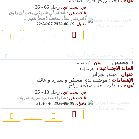
الهدف :
حب زواج تعارف صداقة
رجل 66 - 36
في البحث عن :
البحث عن :
«أعتقد أن شريكي يجب أن يكون
أكبر مني سناً، شخصاً ناضجاً يفهم...
دخول:
19-06-2026 22:04:07
محسن :: (سن 27) / أعزب(ة)
محسن
سن
: 27 سنة.
الحالة الاجتماعية :
أعزب(ة)
عنوان :
ميلة, الجزائر
الإهتمامات :
موضف لدي مسكن و سياره و عائله
الهدف :
تعارف حب صداقة زواج
رجل 18 - 25
في البحث عن :
البحث عن :
شقراء صغيره مربيه ضريفه
دخول:
09-06-2026 21:46:46