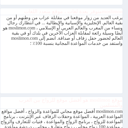
moslimonمتوفر بعدة لغات ، موقع متعدد اللغات
يرغب العديد من زوار موقعنا في مقابلة عزاب من وطنهم أو من
بقية العالم. الإنجليزية والإسبانية والإيطالية ... في انتظارك رجال
ونساء من المغرب والعالم العربي أو الإسلامي ، moslimon.com هو
أيضًا وسيلة رائعة لمقابلة العزاب الآخرين في بلدك أو في بقية
العالم لحضور حفل زفاف أو صداقة. انضم إلى moslimon.com
واستفد من خدمات المواعدة المجانية بنسبة 100٪ ؛
موقع moslimon هو أفضل موقع للزواج بين العرب
والمسلمين
moslimon.com أفضل موقع مجاني للمواعدة والزواج ، أفضل مواقع
المواعدة العربية ، المواعدة وحفلات الزفاف عبر الإنترنت ، برنامج
المواعدة للزواج ، برنامج الزواج والمواعدة ، فتيات للتعارف والزواج
، مواعدة 100 زواج مجاني ، زواج وتعارف مجاني ، دردشة مواعدة