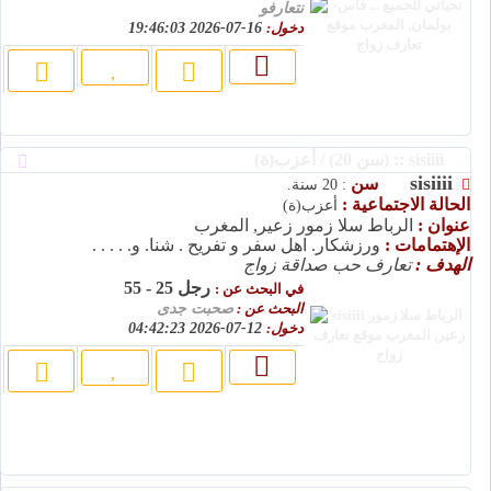
نتعارفو
دخول:
16-07-2026 19:46:03
sisiiii :: (سن 20) / أعزب(ة)
sisiiii
سن
: 20 سنة.
الحالة الاجتماعية :
أعزب(ة)
عنوان :
الرباط سلا زمور زعير, المغرب
الإهتمامات :
ورزشکار. اهل سفر و تفریح . شنا. و. . . . .
الهدف :
تعارف حب صداقة زواج
رجل 25 - 55
في البحث عن :
البحث عن :
صحبت جدی
دخول:
12-07-2026 04:42:23