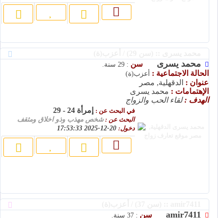
محمد يسرى :: (سن 29) / أعزب(ة)
محمد يسرى
سن
: 29 سنة.
الحالة الاجتماعية :
أعزب(ة)
عنوان :
الدقهلية, مصر
الإهتمامات :
محمد يسرى
الهدف :
لقاء الحب والزواج
إمرأة 24 - 29
في البحث عن :
البحث عن :
شخص مهذب وذو اخلاق ومثقف
دخول:
20-12-2025 17:53:33
amir7411 :: (سن 37) / أعزب(ة)
amir7411
سن
: 37 سنة.