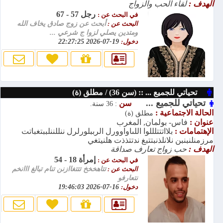
الهدف :
لقاء الحب والزواج
رجل 57 - 67
في البحث عن :
البحث عن :
أبحث عن زوج صادق يخاف الله
ومتدين يصلي لزوا ج شرعي ...
دخول:
19-07-2026 22:27:25
تحياتي للجميع ... :: (سن 36) / مطلق (ة)
تحياتي للجميع ...
سن
: 36 سنة.
الحالة الاجتماعية :
مطلق (ة)
عنوان :
فاس- بولمان, المغرب
الإهتمامات :
بلااتتتلللوا اللىاواوورل الرببلورلرل ننللننلببتغباتت
مرزمنلنبنبن نلانلذنبتتبغ ندتتذذت هلنيتغي
الهدف :
حب زواج تعارف صداقة
إمرأة 18 - 54
في البحث عن :
البحث عن :
تتاهخخخ تتتغاازنن تنام تبالغ ااانخم
نتعارفو
دخول:
16-07-2026 19:46:03