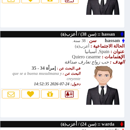
hassan :: (سن 38) / أعزب(ة)
hassan
سن
: 38 سنة.
الحالة الاجتماعية :
أعزب(ة)
عنوان :
Spain, أسبانيا
الإهتمامات :
Quiero casarme
الهدف :
حب زواج تعارف صداقة
إمرأة 34 - 35
في البحث عن :
البحث عن :
que se a buena musulmana y
creyente
دخول:
24-07-2026 14:52:35
warda :: (سن 24) / أعزب(ة)