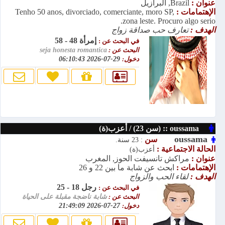
عنوان :
Brazil, البرازيل
الإهتمامات :
Tenho 50 anos, divorciado, comerciante, moro SP,
zona leste. Procuro algo serio.
الهدف :
تعارف حب صداقة زواج
إمرأة 48 - 58
في البحث عن :
البحث عن :
seja honesta romantica
دخول:
29-07-2026 06:10:43
oussama :: (سن 23) / أعزب(ة)
oussama
سن
: 23 سنة.
الحالة الاجتماعية :
أعزب(ة)
عنوان :
مراكش تانسيفت الحوز, المغرب
الإهتمامات :
ابحث عن شابة ما بين 22 و 26
الهدف :
لقاء الحب والزواج
رجل 18 - 25
في البحث عن :
البحث عن :
شابة ناضجة مقبلة على الحياة
دخول:
27-07-2026 21:49:09