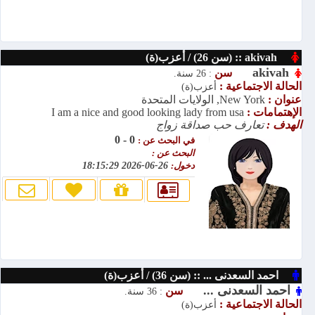
akivah :: (سن 26) / أعزب(ة)
akivah
سن
: 26 سنة.
الحالة الاجتماعية :
أعزب(ة)
عنوان :
New York, الولايات المتحدة
الإهتمامات :
I am a nice and good looking lady from usa
الهدف :
تعارف حب صداقة زواج
0 - 0
في البحث عن :
البحث عن :
دخول:
26-06-2026 18:15:29
احمد السعدنى ... :: (سن 36) / أعزب(ة)
احمد السعدنى ...
سن
: 36 سنة.
الحالة الاجتماعية :
أعزب(ة)