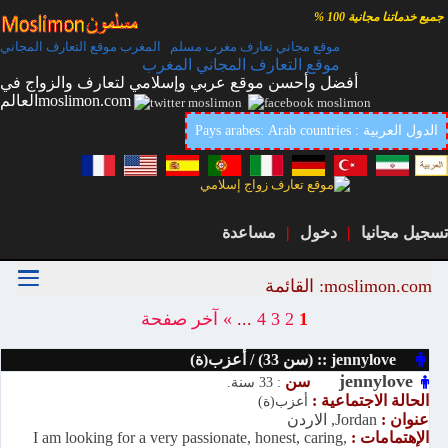
جميع خدماتنا مجانية 100 %
موقع مجاني تعارف مغرب مسلم المغرب موقع التعارف المجاني
موقع التعارف المجاني المغرب
أفضل وأحسن موقع عربي وإسلامي لتعارف والزواج في
العالمmoslimon.com
Pays arabes: Arab countries : الدول العربية
تسجيل مجانيا
|
دخول
|
مساعدة
moslimon.com: القائمة
1
2
3
4
...
»
آخر صفحة
jennylove :: (سن 33) / أعزب(ة)
jennylove
سن
: 33 سنة.
الحالة الاجتماعية :
أعزب(ة)
عنوان :
Jordan, الاردن
الإهتمامات :
I am looking for a very passionate, honest, caring,