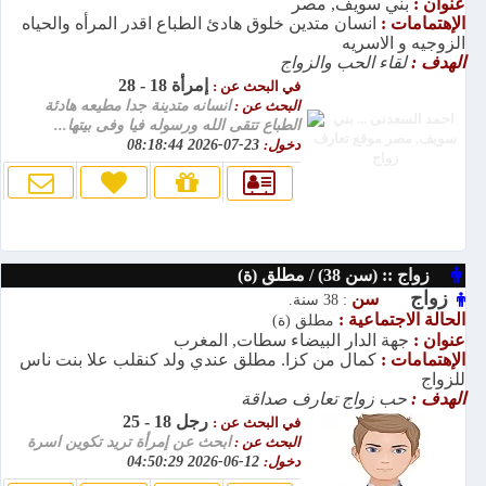
عنوان :
بني سويف, مصر
الإهتمامات :
انسان متدين خلوق هادئ الطباع اقدر المرأه والحياه
الزوجيه و الاسريه
الهدف :
لقاء الحب والزواج
إمرأة 18 - 28
في البحث عن :
البحث عن :
انسانه متدينة جدا مطيعه هادئة
الطباع تتقى الله ورسوله فيا وفى بيتها...
دخول:
23-07-2026 08:18:44
زواج :: (سن 38) / مطلق (ة)
زواج
سن
: 38 سنة.
الحالة الاجتماعية :
مطلق (ة)
عنوان :
جهة الدار البيضاء سطات, المغرب
الإهتمامات :
كمال من كزا. مطلق عندي ولد كنقلب علا بنت ناس
للزواج
الهدف :
حب زواج تعارف صداقة
رجل 18 - 25
في البحث عن :
البحث عن :
ابحث عن إمرأة تريد تكوين اسرة
دخول:
12-06-2026 04:50:29