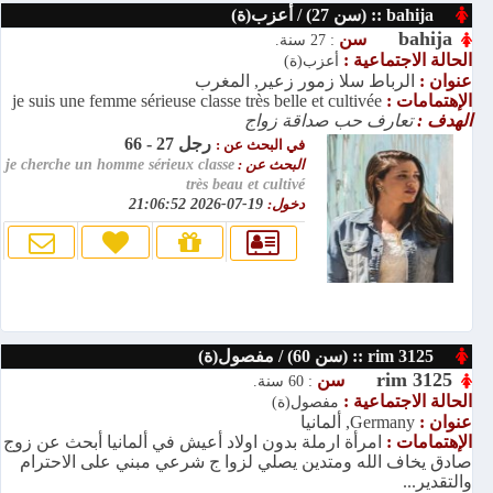
bahija :: (سن 27) / أعزب(ة)
bahija
سن
: 27 سنة.
الحالة الاجتماعية :
أعزب(ة)
عنوان :
الرباط سلا زمور زعير, المغرب
الإهتمامات :
je suis une femme sérieuse classe très belle et cultivée
الهدف :
تعارف حب صداقة زواج
رجل 27 - 66
في البحث عن :
البحث عن :
je cherche un homme sérieux classe
très beau et cultivé
دخول:
19-07-2026 21:06:52
rim 3125 :: (سن 60) / مفصول(ة)
rim 3125
سن
: 60 سنة.
الحالة الاجتماعية :
مفصول(ة)
عنوان :
Germany, ألمانيا
الإهتمامات :
امرأة ارملة بدون اولاد أعيش في ألمانيا أبحث عن زوج
صادق يخاف الله ومتدين يصلي لزوا ج شرعي مبني على الاحترام
والتقدير...