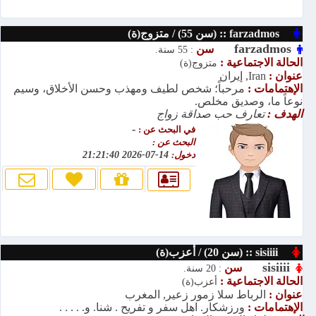
farzadmos :: (سن 55) / متزوج(ة)
farzadmos
سن
: 55 سنة.
الحالة الاجتماعية :
متزوج(ة)
عنوان :
Iran, إيران
الإهتمامات :
مرحباً؛ شخص لطيف ومهذب وحسن الأخلاق، وسيم
نوعاً ما، وصديق مخلص.
الهدف :
تعارف حب صداقة زواج
-
في البحث عن :
البحث عن :
دخول:
14-07-2026 21:21:40
sisiiii :: (سن 20) / أعزب(ة)
sisiiii
سن
: 20 سنة.
الحالة الاجتماعية :
أعزب(ة)
عنوان :
الرباط سلا زمور زعير, المغرب
الإهتمامات :
ورزشکار. اهل سفر و تفریح . شنا. و. . . . .