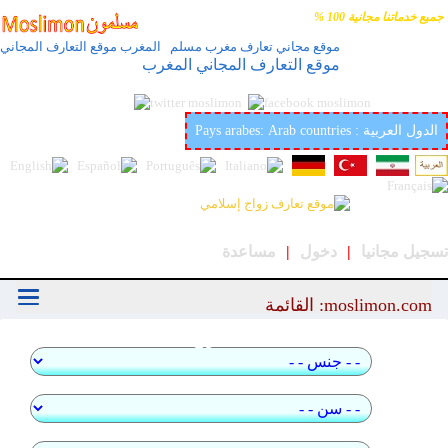
جميع خدماتنا مجانية 100 %
موقع مجاني تعارف مغرب مسلم المغرب موقع التعارف المجاني
موقع التعارف المجاني المغرب
أفضل وأحسن موقع عربي وإسلامي لتعارف والزواج في
العالمmoslimon.com
Pays arabes: Arab countries : الدول العربية
تسجيل مجانيا
|
دخول
|
مساعدة
moslimon.com: القائمة
بحث سريع