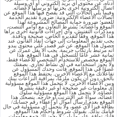
أدناه، عن محتوى أي بريد إلكتروني أو أي وسيلة
اتصال إلكترونية أخرى يخزنها أو يرسلها لأعضائه.
وفيما يلي الحالات التي قد يفصح فيها هذا الموقع عن
اتصالات الأعضاء الإلكترونية: ضرورة تقديم الخدمة
للعضو؛ ضرورة حماية المصالح المشروعة لهذا
الموقع وأعضائه؛ يُشترط التعاون مع أوامر التنصت،
ومذكرات التفتيش، وأي إجراءات قانونية أخرى يراها
هذا الموقع، وفقًا لتقديره الخاص، صحيحة ونافذة.
يجب تقديم المعلومات إلى جهات إنفاذ القانون عند
حصول هذا الموقع، عن غير قصد، على محتوى يبدو
أنه مرتبط بارتكاب جريمة. يجب ألا يقل عمرك عن
ثمانية عشر عامًا للتسجيل في هذا الموقع. هذا
الموقع مخصص للاستخدام الشخصي للأعضاء فقط،
ولا يجوز استخدامه في أي نشاط تجاري. بصفتك
عضوًا في هذا الموقع، فأنت وحدك المسؤول عن
تفاعلاتك مع الأعضاء الآخرين. يحتفظ هذا الموقع
بالحق، دون أن يكون ملزمًا، بمراقبة النزاعات بينك
وبين الأعضاء الآخرين. لا يتحمل هذا الموقع مسؤولية
أي معلومات غير صحيحة أو غير دقيقة ينشرها
أعضاؤه. لا يتحمل هذا الموقع مسؤولية سلوك
أعضائه، سواءً عبر الإنترنت أو خارجه. ينصحك هذا
الموقع بعدم إرسال أموال أو إعطاء رقم حسابك/
بطاقة فيزا لأي عضو، ولا يتحمل أي مسؤولية في حال
قيامك بذلك. بقبولك شروط وأحكام هذا الموقع،
فإنك توافق على ما يلي: لا يجوز لك جمع معلومات