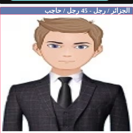
الجزائر / رجل - 45 رجل / حاجب