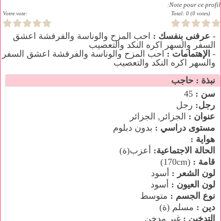
Note pour ce profil:
Votre vote:
Total: 0 (0 votes)
-
عرفنى بنفسك :
احب المزح والوناسة والفرفشة اعشق
السفر والسهر اكره النكد والتعصيب
-
الإهتمامات :
احب المزح والوناسة والفرفشة اعشق السفر
والسهر اكره النكد والتعصيب
نبذة : حاجب
سن :
45
رجل:
رجل
عنوان :
الجزائر, الجزائر
مستوى دراسي :
بدون دبلوم
هواية :
الحالة الاجتماعية:
أعزب(ة)
قامة :
(170cm)
لون الشعر :
أسود
لون العيون :
أسود
نوع الجسم :
متوسط
دين :
مسلم (ة)
التدخين :
غير مدخن