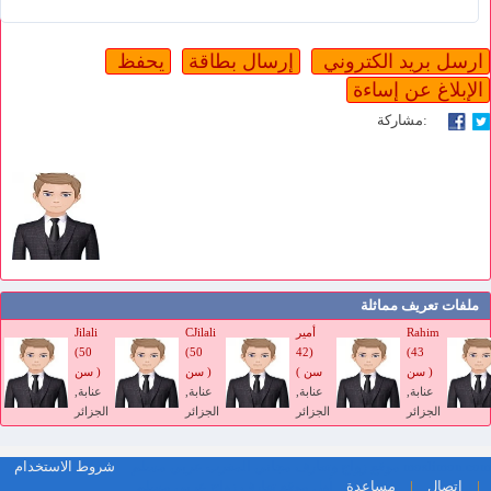
مشاركة:
ملفات تعريف مماثلة
Rahim
أمير
CJilali
Jilali
(50
(50
(42
(43
سن )
سن )
سن )
سن )
عنابة,
عنابة,
عنابة,
عنابة,
الجزائر
الجزائر
الجزائر
الجزائر
moslimon.com موقع زواج وتعارف مجاني المغرب عربي مسلم
شروط الاستخدام
أول موقع تعارف زواج عربي مسلم
|
اتصال
|
مساعدة