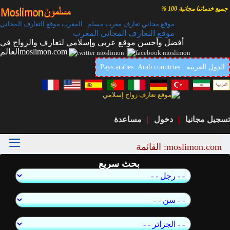
جميع خدماتنا مجانية 100 %
موقع مجاني تعارف مغرب مسلم المغرب موقع التعارف المجاني
موقع التعارف المجاني المغرب
أفضل وأحسن موقع عربي وإسلامي لتعارف والزواج في
العالمmoslimon.com
Pays arabes: Arab countries : الدول العربية
تسجيل مجانيا
|
دخول
|
مساعدة
moslimon.com: القائمة
بحث سريع