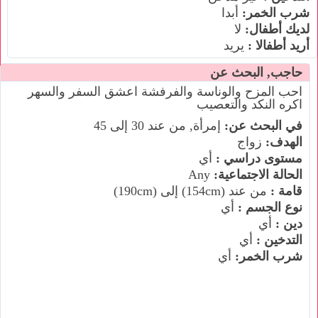
شرب الخمر:
أبدا
لديك أطفال:
لا
أريد أطفالا :
يريد
حاجب, البحث عن
احب المزح والوناسة والفرفشة اعشق السفر والسهر
اكره النكد والتعصيب
في البحث عن:
إمرأة, من عند 30 إلى 45
الهدف:
زواج
مستوى دراسي :
أي
الحالة الاجتماعية:
Any
قامة :
من عند (154cm) إلى (190cm)
نوع الجسم :
أي
دين :
أي
التدخين :
أي
شرب الخمر:
أي